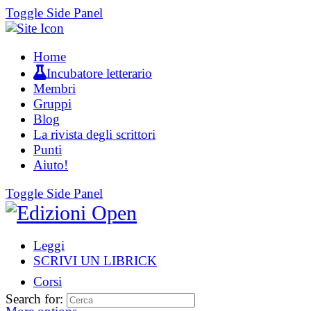
Toggle Side Panel
Home
Incubatore letterario
Membri
Gruppi
Blog
La rivista degli scrittori
Punti
Aiuto!
Toggle Side Panel
Leggi
SCRIVI UN LIBRICK
Corsi
Search for: