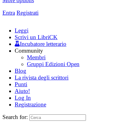
More options
Entra
Registrati
Leggi
Scrivi un LibriCK
Incubatore letterario
Community
Membri
Gruppi Edizioni Open
Blog
La rivista degli scrittori
Punti
Aiuto!
Log In
Registrazione
Search for: