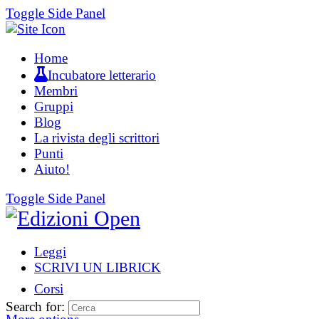
Toggle Side Panel
Home
Incubatore letterario
Membri
Gruppi
Blog
La rivista degli scrittori
Punti
Aiuto!
Toggle Side Panel
Leggi
SCRIVI UN LIBRICK
Corsi
Search for: