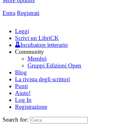
More options
Entra
Registrati
Leggi
Scrivi un LibriCK
Incubatore letterario
Community
Membri
Gruppi Edizioni Open
Blog
La rivista degli scrittori
Punti
Aiuto!
Log In
Registrazione
Search for: