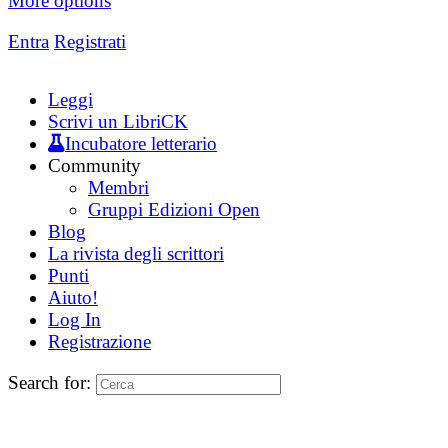
More options
Entra
Registrati
Leggi
Scrivi un LibriCK
Incubatore letterario
Community
Membri
Gruppi Edizioni Open
Blog
La rivista degli scrittori
Punti
Aiuto!
Log In
Registrazione
Search for: