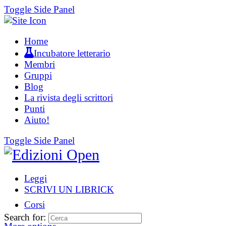
Toggle Side Panel
Home
Incubatore letterario
Membri
Gruppi
Blog
La rivista degli scrittori
Punti
Aiuto!
Toggle Side Panel
Leggi
SCRIVI UN LIBRICK
Corsi
Search for: