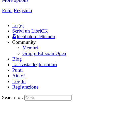
More options
Entra
Registrati
Leggi
Scrivi un LibriCK
Incubatore letterario
Community
Membri
Gruppi Edizioni Open
Blog
La rivista degli scrittori
Punti
Aiuto!
Log In
Registrazione
Search for: