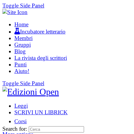
Toggle Side Panel
Home
Incubatore letterario
Membri
Gruppi
Blog
La rivista degli scrittori
Punti
Aiuto!
Toggle Side Panel
Leggi
SCRIVI UN LIBRICK
Corsi
Search for: