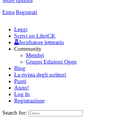
More options
Entra
Registrati
Leggi
Scrivi un LibriCK
Incubatore letterario
Community
Membri
Gruppi Edizioni Open
Blog
La rivista degli scrittori
Punti
Aiuto!
Log In
Registrazione
Search for: