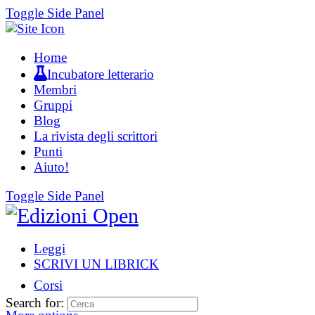
Toggle Side Panel
Home
Incubatore letterario
Membri
Gruppi
Blog
La rivista degli scrittori
Punti
Aiuto!
Toggle Side Panel
Leggi
SCRIVI UN LIBRICK
Corsi
Search for: