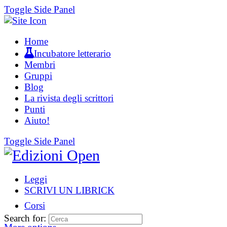
Toggle Side Panel
Home
Incubatore letterario
Membri
Gruppi
Blog
La rivista degli scrittori
Punti
Aiuto!
Toggle Side Panel
Leggi
SCRIVI UN LIBRICK
Corsi
Search for: