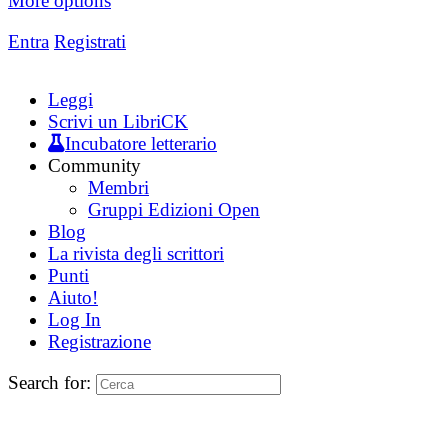
More options
Entra
Registrati
Leggi
Scrivi un LibriCK
Incubatore letterario
Community
Membri
Gruppi Edizioni Open
Blog
La rivista degli scrittori
Punti
Aiuto!
Log In
Registrazione
Search for: