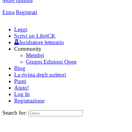
More options
Entra
Registrati
Leggi
Scrivi un LibriCK
Incubatore letterario
Community
Membri
Gruppi Edizioni Open
Blog
La rivista degli scrittori
Punti
Aiuto!
Log In
Registrazione
Search for: