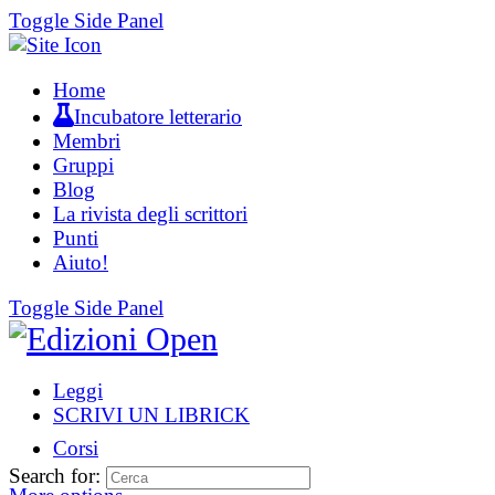
Toggle Side Panel
Home
Incubatore letterario
Membri
Gruppi
Blog
La rivista degli scrittori
Punti
Aiuto!
Toggle Side Panel
Leggi
SCRIVI UN LIBRICK
Corsi
Search for: