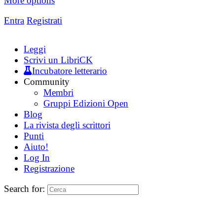
More options
Entra
Registrati
Leggi
Scrivi un LibriCK
Incubatore letterario
Community
Membri
Gruppi Edizioni Open
Blog
La rivista degli scrittori
Punti
Aiuto!
Log In
Registrazione
Search for: