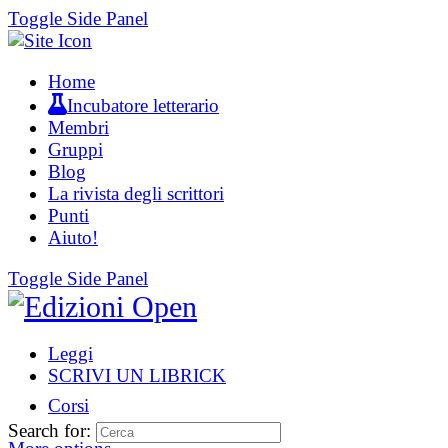
Toggle Side Panel
Home
Incubatore letterario
Membri
Gruppi
Blog
La rivista degli scrittori
Punti
Aiuto!
Toggle Side Panel
Leggi
SCRIVI UN LIBRICK
Corsi
Search for: