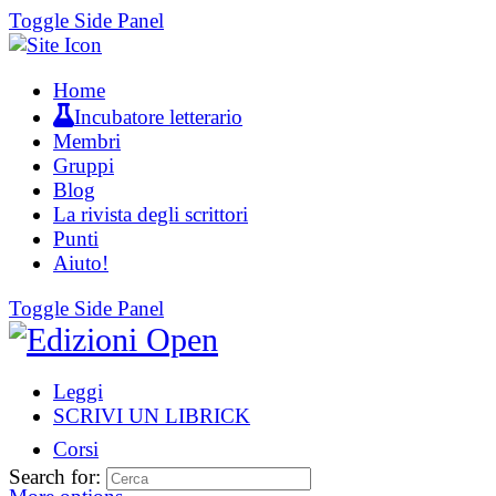
Toggle Side Panel
Home
Incubatore letterario
Membri
Gruppi
Blog
La rivista degli scrittori
Punti
Aiuto!
Toggle Side Panel
Leggi
SCRIVI UN LIBRICK
Corsi
Search for: