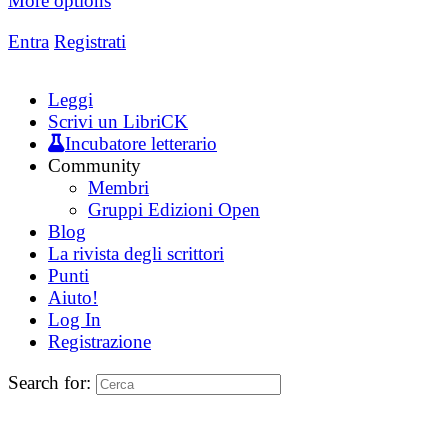
More options
Entra
Registrati
Leggi
Scrivi un LibriCK
Incubatore letterario
Community
Membri
Gruppi Edizioni Open
Blog
La rivista degli scrittori
Punti
Aiuto!
Log In
Registrazione
Search for: