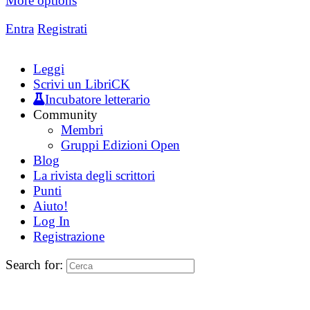
More options
Entra
Registrati
Leggi
Scrivi un LibriCK
Incubatore letterario
Community
Membri
Gruppi Edizioni Open
Blog
La rivista degli scrittori
Punti
Aiuto!
Log In
Registrazione
Search for: