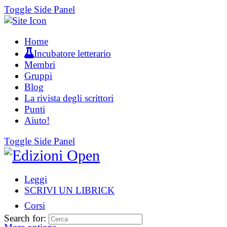
Toggle Side Panel
Home
Incubatore letterario
Membri
Gruppi
Blog
La rivista degli scrittori
Punti
Aiuto!
Toggle Side Panel
Leggi
SCRIVI UN LIBRICK
Corsi
Search for: