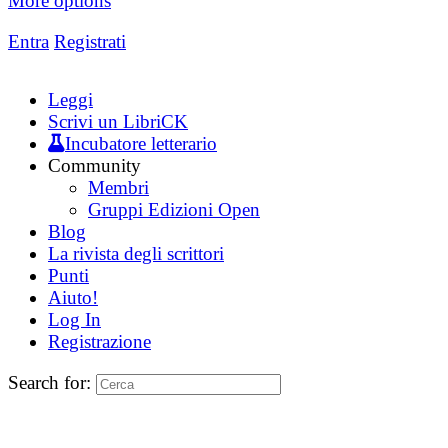
More options
Entra
Registrati
Leggi
Scrivi un LibriCK
Incubatore letterario
Community
Membri
Gruppi Edizioni Open
Blog
La rivista degli scrittori
Punti
Aiuto!
Log In
Registrazione
Search for: