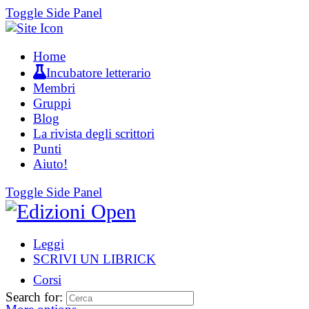
Toggle Side Panel
Home
Incubatore letterario
Membri
Gruppi
Blog
La rivista degli scrittori
Punti
Aiuto!
Toggle Side Panel
Leggi
SCRIVI UN LIBRICK
Corsi
Search for: