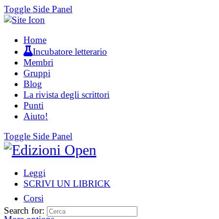
Toggle Side Panel
Home
Incubatore letterario
Membri
Gruppi
Blog
La rivista degli scrittori
Punti
Aiuto!
Toggle Side Panel
Leggi
SCRIVI UN LIBRICK
Corsi
Search for: