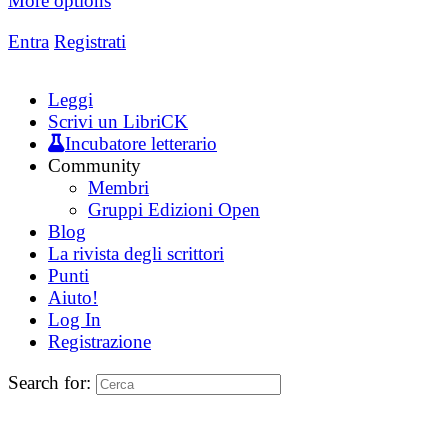
More options
Entra
Registrati
Leggi
Scrivi un LibriCK
Incubatore letterario
Community
Membri
Gruppi Edizioni Open
Blog
La rivista degli scrittori
Punti
Aiuto!
Log In
Registrazione
Search for: