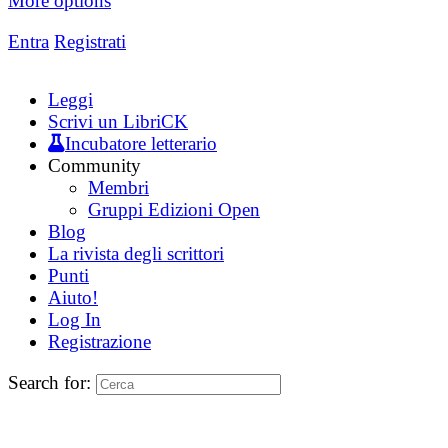
More options
Entra
Registrati
Leggi
Scrivi un LibriCK
Incubatore letterario
Community
Membri
Gruppi Edizioni Open
Blog
La rivista degli scrittori
Punti
Aiuto!
Log In
Registrazione
Search for: