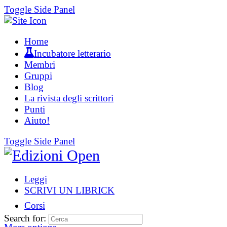
Toggle Side Panel
Home
Incubatore letterario
Membri
Gruppi
Blog
La rivista degli scrittori
Punti
Aiuto!
Toggle Side Panel
Leggi
SCRIVI UN LIBRICK
Corsi
Search for: