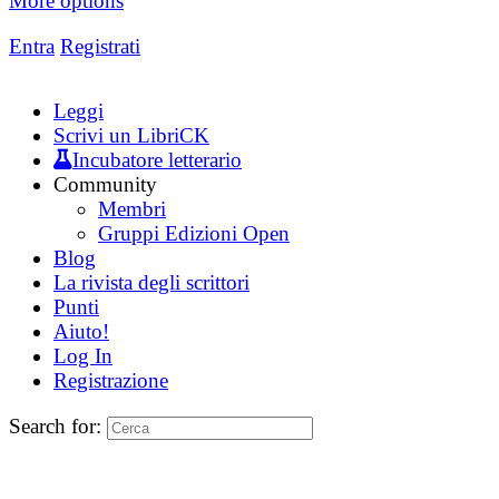
More options
Entra
Registrati
Leggi
Scrivi un LibriCK
Incubatore letterario
Community
Membri
Gruppi Edizioni Open
Blog
La rivista degli scrittori
Punti
Aiuto!
Log In
Registrazione
Search for: