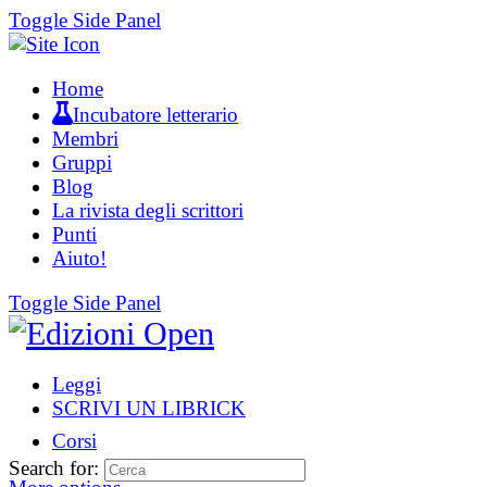
Toggle Side Panel
Home
Incubatore letterario
Membri
Gruppi
Blog
La rivista degli scrittori
Punti
Aiuto!
Toggle Side Panel
Leggi
SCRIVI UN LIBRICK
Corsi
Search for: