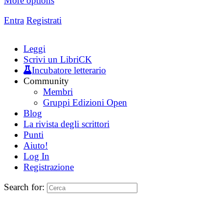
More options
Entra
Registrati
Leggi
Scrivi un LibriCK
Incubatore letterario
Community
Membri
Gruppi Edizioni Open
Blog
La rivista degli scrittori
Punti
Aiuto!
Log In
Registrazione
Search for: