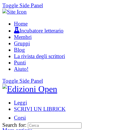
Toggle Side Panel
Home
Incubatore letterario
Membri
Gruppi
Blog
La rivista degli scrittori
Punti
Aiuto!
Toggle Side Panel
Leggi
SCRIVI UN LIBRICK
Corsi
Search for: