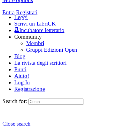
More options
Entra
Registrati
Leggi
Scrivi un LibriCK
Incubatore letterario
Community
Membri
Gruppi Edizioni Open
Blog
La rivista degli scrittori
Punti
Aiuto!
Log In
Registrazione
Search for:
Close search