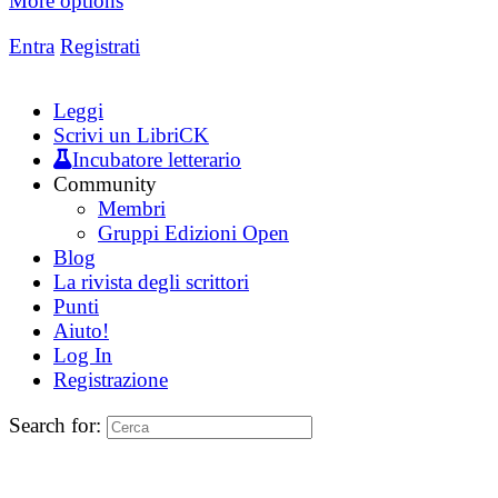
More options
Entra
Registrati
Leggi
Scrivi un LibriCK
Incubatore letterario
Community
Membri
Gruppi Edizioni Open
Blog
La rivista degli scrittori
Punti
Aiuto!
Log In
Registrazione
Search for: