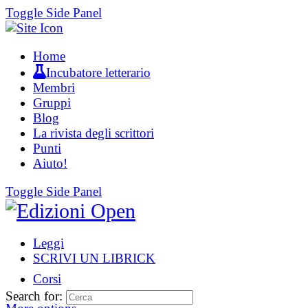
Toggle Side Panel
Home
Incubatore letterario
Membri
Gruppi
Blog
La rivista degli scrittori
Punti
Aiuto!
Toggle Side Panel
Leggi
SCRIVI UN LIBRICK
Corsi
Search for: