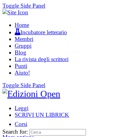
Toggle Side Panel
Home
Incubatore letterario
Membri
Gruppi
Blog
La rivista degli scrittori
Punti
Aiuto!
Toggle Side Panel
Leggi
SCRIVI UN LIBRICK
Corsi
Search for: