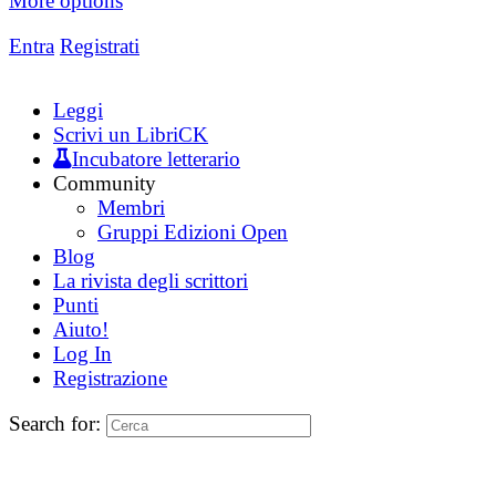
More options
Entra
Registrati
Leggi
Scrivi un LibriCK
Incubatore letterario
Community
Membri
Gruppi Edizioni Open
Blog
La rivista degli scrittori
Punti
Aiuto!
Log In
Registrazione
Search for: