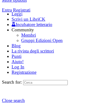
More options
Entra
Registrati
Leggi
Scrivi un LibriCK
Incubatore letterario
Community
Membri
Gruppi Edizioni Open
Blog
La rivista degli scrittori
Punti
Aiuto!
Log In
Registrazione
Search for:
Close search