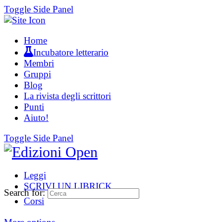
Toggle Side Panel
Home
Incubatore letterario
Membri
Gruppi
Blog
La rivista degli scrittori
Punti
Aiuto!
Toggle Side Panel
Leggi
SCRIVI UN LIBRICK
Search for:
Corsi