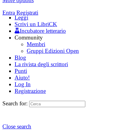
More options
Entra
Registrati
Leggi
Scrivi un LibriCK
Incubatore letterario
Community
Membri
Gruppi Edizioni Open
Blog
La rivista degli scrittori
Punti
Aiuto!
Log In
Registrazione
Search for:
Close search