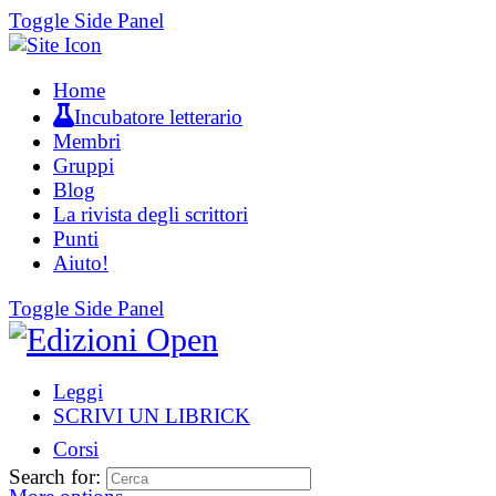
Toggle Side Panel
Home
Incubatore letterario
Membri
Gruppi
Blog
La rivista degli scrittori
Punti
Aiuto!
Toggle Side Panel
Leggi
SCRIVI UN LIBRICK
Corsi
Search for: