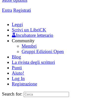
More options
Entra
Registrati
Leggi
Scrivi un LibriCK
Incubatore letterario
Community
Membri
Gruppi Edizioni Open
Blog
La rivista degli scrittori
Punti
Aiuto!
Log In
Registrazione
Search for: