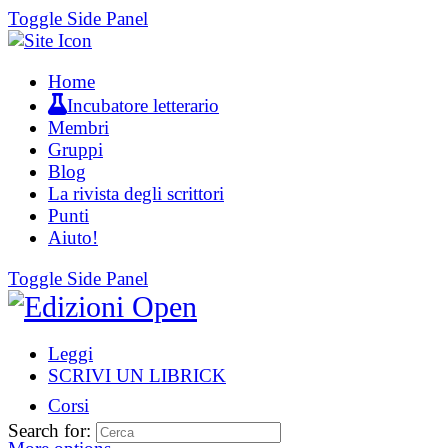
Toggle Side Panel
Home
Incubatore letterario
Membri
Gruppi
Blog
La rivista degli scrittori
Punti
Aiuto!
Toggle Side Panel
Leggi
SCRIVI UN LIBRICK
Corsi
Search for: