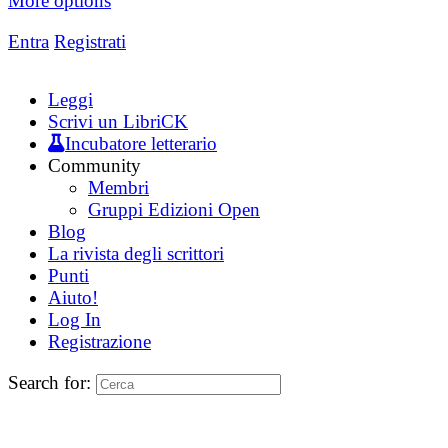
More options
Entra
Registrati
Leggi
Scrivi un LibriCK
Incubatore letterario
Community
Membri
Gruppi Edizioni Open
Blog
La rivista degli scrittori
Punti
Aiuto!
Log In
Registrazione
Search for: