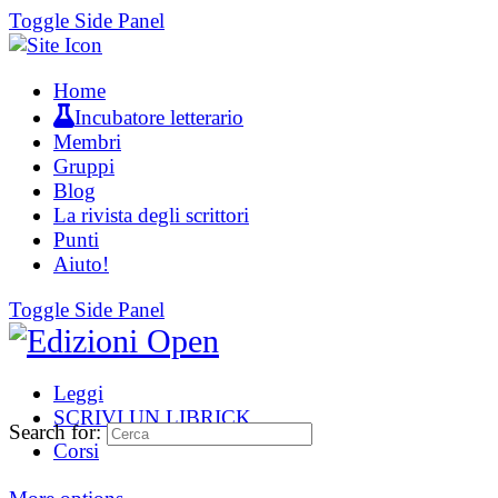
Toggle Side Panel
Home
Incubatore letterario
Membri
Gruppi
Blog
La rivista degli scrittori
Punti
Aiuto!
Toggle Side Panel
Leggi
SCRIVI UN LIBRICK
Search for:
Corsi