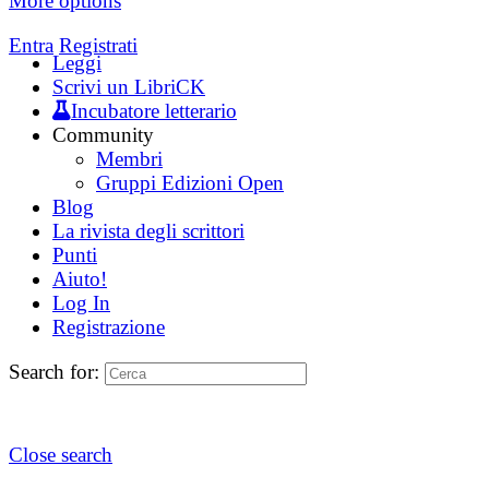
More options
Entra
Registrati
Leggi
Scrivi un LibriCK
Incubatore letterario
Community
Membri
Gruppi Edizioni Open
Blog
La rivista degli scrittori
Punti
Aiuto!
Log In
Registrazione
Search for:
Close search