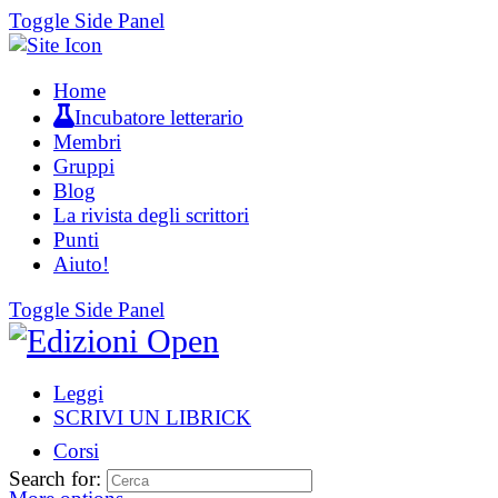
Toggle Side Panel
Home
Incubatore letterario
Membri
Gruppi
Blog
La rivista degli scrittori
Punti
Aiuto!
Toggle Side Panel
Leggi
SCRIVI UN LIBRICK
Corsi
Search for: