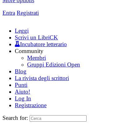
More options
Entra
Registrati
Leggi
Scrivi un LibriCK
Incubatore letterario
Community
Membri
Gruppi Edizioni Open
Blog
La rivista degli scrittori
Punti
Aiuto!
Log In
Registrazione
Search for: