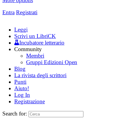
More options
Entra
Registrati
Leggi
Scrivi un LibriCK
Incubatore letterario
Community
Membri
Gruppi Edizioni Open
Blog
La rivista degli scrittori
Punti
Aiuto!
Log In
Registrazione
Search for: