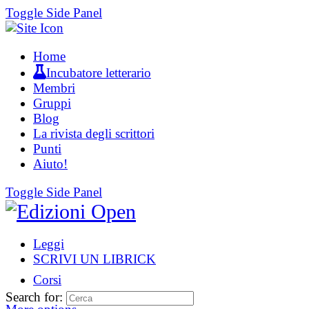
Toggle Side Panel
Home
Incubatore letterario
Membri
Gruppi
Blog
La rivista degli scrittori
Punti
Aiuto!
Toggle Side Panel
Leggi
SCRIVI UN LIBRICK
Corsi
Search for: