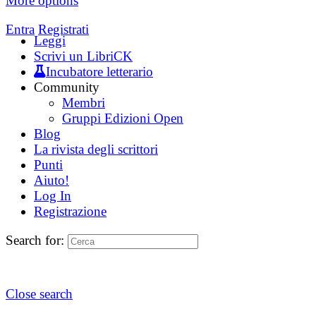
More options
Entra
Registrati
Leggi
Scrivi un LibriCK
Incubatore letterario
Community
Membri
Gruppi Edizioni Open
Blog
La rivista degli scrittori
Punti
Aiuto!
Log In
Registrazione
Search for:
Close search