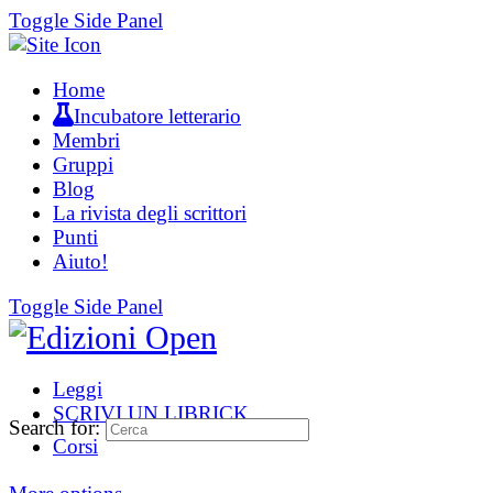
Toggle Side Panel
Home
Incubatore letterario
Membri
Gruppi
Blog
La rivista degli scrittori
Punti
Aiuto!
Toggle Side Panel
Leggi
SCRIVI UN LIBRICK
Search for:
Corsi