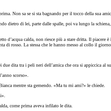
ima. Non sa se si sta bagnando per il tocco della sua amica
dietro di lei, parte dalle spalle, poi va lungo la schiena, a
getto d’acqua calda, non riesce più a stare dritta. Il piacer
tinta di rosso. La stessa che le hanno messo al collo il gio
 due dita tra i peli neri dell’amica che ora si appiccica al s
’anno scorso».
i Bianca mentre sta gemendo. «Ma tu mi ami?» le chiede.
i».
 calda, come prima aveva infilato le dita.