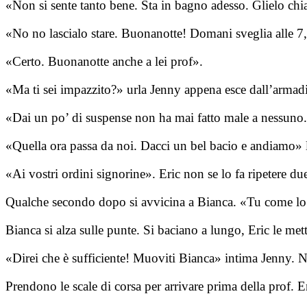
«Non si sente tanto bene. Sta in bagno adesso. Glielo ch
«No no lascialo stare. Buonanotte! Domani sveglia alle 7, 
«Certo. Buonanotte anche a lei prof».
«Ma ti sei impazzito?» urla Jenny appena esce dall’armadi
«Dai un po’ di suspense non ha mai fatto male a nessuno. 
«Quella ora passa da noi. Dacci un bel bacio e andiamo» l
«Ai vostri ordini signorine». Eric non se lo fa ripetere du
Qualche secondo dopo si avvicina a Bianca. «Tu come lo 
Bianca si alza sulle punte. Si baciano a lungo, Eric le met
«Direi che è sufficiente! Muoviti Bianca» intima Jenny. N
Prendono le scale di corsa per arrivare prima della prof. 