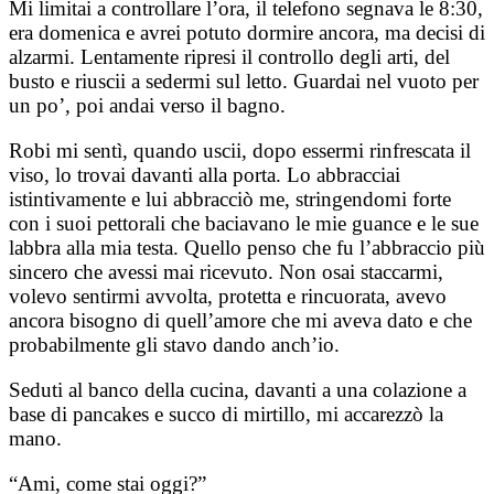
Mi limitai a controllare l’ora, il telefono segnava le 8:30,
era domenica e avrei potuto dormire ancora, ma decisi di
alzarmi. Lentamente ripresi il controllo degli arti, del
busto e riuscii a sedermi sul letto. Guardai nel vuoto per
un po’, poi andai verso il bagno.
Robi mi sentì, quando uscii, dopo essermi rinfrescata il
viso, lo trovai davanti alla porta. Lo abbracciai
istintivamente e lui abbracciò me, stringendomi forte
con i suoi pettorali che baciavano le mie guance e le sue
labbra alla mia testa. Quello penso che fu l’abbraccio più
sincero che avessi mai ricevuto. Non osai staccarmi,
volevo sentirmi avvolta, protetta e rincuorata, avevo
ancora bisogno di quell’amore che mi aveva dato e che
probabilmente gli stavo dando anch’io.
Seduti al banco della cucina, davanti a una colazione a
base di pancakes e succo di mirtillo, mi accarezzò la
mano.
“Ami, come stai oggi?”