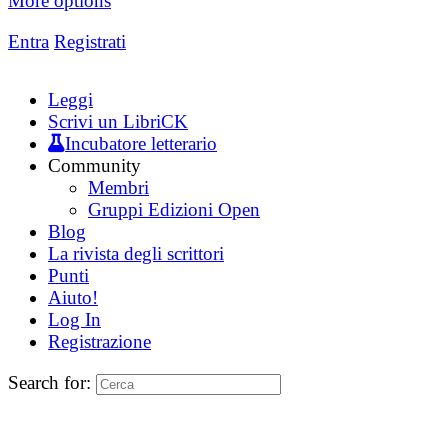
More options
Entra
Registrati
Leggi
Scrivi un LibriCK
Incubatore letterario
Community
Membri
Gruppi Edizioni Open
Blog
La rivista degli scrittori
Punti
Aiuto!
Log In
Registrazione
Search for: