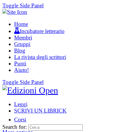
Toggle Side Panel
Home
Incubatore letterario
Membri
Gruppi
Blog
La rivista degli scrittori
Punti
Aiuto!
Toggle Side Panel
Leggi
SCRIVI UN LIBRICK
Corsi
Search for: