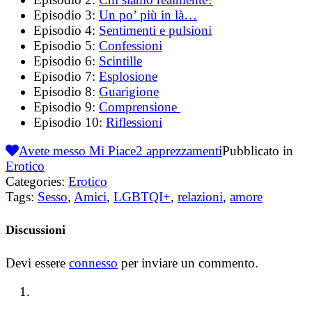
Episodio 3:
Un po’ più in là…
Episodio 4:
Sentimenti e pulsioni
Episodio 5:
Confessioni
Episodio 6:
Scintille
Episodio 7:
Esplosione
Episodio 8:
Guarigione
Episodio 9:
Comprensione
Episodio 10:
Riflessioni
Avete messo Mi Piace
2
apprezzamenti
Pubblicato in
Erotico
Categories:
Erotico
Tags:
Sesso
,
Amici
,
LGBTQI+
,
relazioni
,
amore
Discussioni
Devi essere
connesso
per inviare un commento.