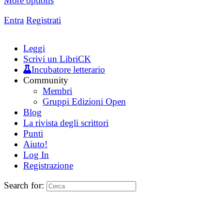
More options
Entra
Registrati
Leggi
Scrivi un LibriCK
Incubatore letterario
Community
Membri
Gruppi Edizioni Open
Blog
La rivista degli scrittori
Punti
Aiuto!
Log In
Registrazione
Search for: