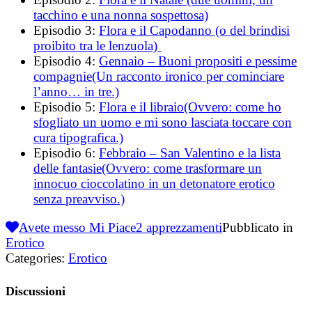
tacchino e una nonna sospettosa)
Episodio 3:
Flora e il Capodanno (o del brindisi
proibito tra le lenzuola)
Episodio 4:
Gennaio – Buoni propositi e pessime
compagnie(Un racconto ironico per cominciare
l’anno… in tre.)
Episodio 5:
Flora e il libraio(Ovvero: come ho
sfogliato un uomo e mi sono lasciata toccare con
cura tipografica.)
Episodio 6:
Febbraio – San Valentino e la lista
delle fantasie(Ovvero: come trasformare un
innocuo cioccolatino in un detonatore erotico
senza preavviso.)
Avete messo Mi Piace
2
apprezzamenti
Pubblicato in
Erotico
Categories:
Erotico
Discussioni