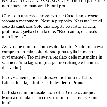
NELLA PUNTATA PRECEDENTE:
Dopo il panettone
non potevano mancare i buoni pro
C’era solo una cosa che volevo per Capodanno: essere
scopata a mezzanotte. Nessun proposito. Nessuna lista di
cose da cambiare. Solo una scopata ben fatta, sincera,
profonda. Quella che ti fa dire: “Buon anno, e fanculo
tutto il resto.”
Avevo due uomini e un vestito da urlo. Santo mi aveva
comprato un miniabito dorato (una taglia in meno,
ovviamente). Teo mi aveva regalato delle mutandine in
seta nera (una taglia in più, per non stringere l’anima,
diceva lui).
Io, ovviamente, non indossavo né l’uno né l’altro.
Libera, lucida, lubrificata di desiderio. Pronta.
La festa era in un casale fuori città. Gente ovunque.
Musica orrenda. Calici di vetro finto e conversazioni
inutili.