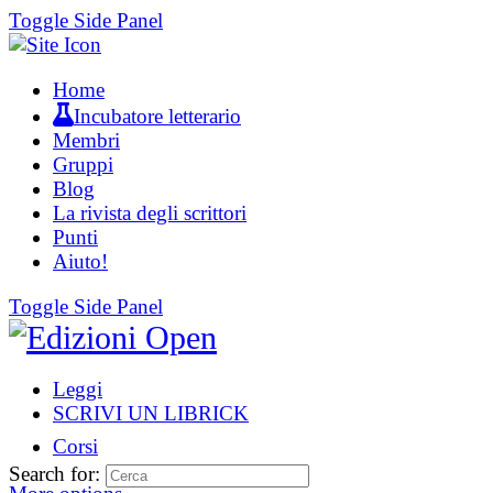
Toggle Side Panel
Home
Incubatore letterario
Membri
Gruppi
Blog
La rivista degli scrittori
Punti
Aiuto!
Toggle Side Panel
Leggi
SCRIVI UN LIBRICK
Corsi
Search for: