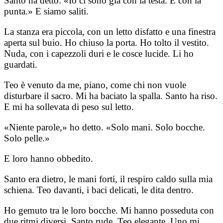
Santo ha detto: «Io ci sono già con la testa. E con la
punta.» E siamo saliti.
La stanza era piccola, con un letto disfatto e una finestra
aperta sul buio. Ho chiuso la porta. Ho tolto il vestito.
Nuda, con i capezzoli duri e le cosce lucide. Li ho
guardati.
Teo è venuto da me, piano, come chi non vuole
disturbare il sacro. Mi ha baciato la spalla. Santo ha riso.
E mi ha sollevata di peso sul letto.
«Niente parole,» ho detto. «Solo mani. Solo bocche.
Solo pelle.»
E loro hanno obbedito.
Santo era dietro, le mani forti, il respiro caldo sulla mia
schiena. Teo davanti, i baci delicati, le dita dentro.
Ho gemuto tra le loro bocche. Mi hanno posseduta con
due ritmi diversi. Santo rude, Teo elegante. Uno mi