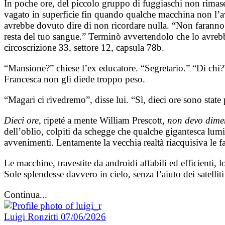
In poche ore, del piccolo gruppo di fuggiaschi non rimas
vagato in superficie fin quando qualche macchina non l’av
avrebbe dovuto dire di non ricordare nulla. “Non faranno 
resta del tuo sangue.” Terminò avvertendolo che lo avrebbe
circoscrizione 33, settore 12, capsula 78b.
“Mansione?” chiese l’ex educatore. “Segretario.” “Di chi?”
Francesca non gli diede troppo peso.
“Magari ci rivedremo”, disse lui. “Sì, dieci ore sono state
Dieci ore
, ripeté a mente William Prescott,
non devo diment
dell’oblio, colpiti da schegge che qualche gigantesca lum
avvenimenti. Lentamente la vecchia realtà riacquisiva le f
Le macchine, travestite da androidi affabili ed efficienti,
Sole splendesse davvero in cielo, senza l’aiuto dei satelliti 
Continua...
Luigi Ronzitti
07/06/2026