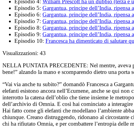
Episodio 4:
William Prescott ha un dubbio (terza e u
Episodio 5:
Gargantua, principe dell’India, ripensa a
Episodio 6:
Gargantua, principe dell’India, ripensa a
Episodio 7:
Gargantua, principe dell’India, ripensa ag
Episodio 8:
Gargantua, principe dell’India, ripensa ag
Episodio 9:
Gargantua, principe dell’India, ripensa ag
Episodio 10:
Francesca ha dimenticato di salutare q
Visualizzazioni:
43
NELLA PUNTATA PRECEDENTE:
Nel mentre, aveva p
bene!” alzando la mano e scomparendo dietro una porta s
“Vai via anche tu subito?” domandò Francesca a Gargantua.
elefanti esistono ancora nell’Ecumene, anche se qui non c
interrotto la catena dell’oblio che tiene insieme le metro
dell’archivio di Omnia. E così hai cominciato a interagire
Hai fatto come gli elefanti che modellano l’ambiente abbatt
chiunque. Creano distruggendo, ridonano al circostante ciò
chi ha rifiutato Omnia, e per combattere l’entropia delle m