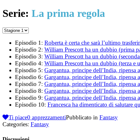
Serie:
La prima regola
Episodio 1:
Roberta è certa che sarà l’ultimo trasfer
Episodio 2:
William Prescott ha un dubbio (prima pa
Episodio 3:
William Prescott ha un dubbio (seconda 
Episodio 4:
William Prescott ha un dubbio (terza e u
Episodio 5:
Gargantua, principe dell’India, ripensa a
Episodio 6:
Gargantua, principe dell’India, ripensa a
Episodio 7:
Gargantua, principe dell’India, ripensa ag
Episodio 8:
Gargantua, principe dell’India, ripensa ag
Episodio 9:
Gargantua, principe dell’India, ripensa ag
Episodio 10:
Francesca ha dimenticato di salutare q
Ti piace
0
apprezzamenti
Pubblicato in
Fantasy
Categories:
Fantasy
Discussioni