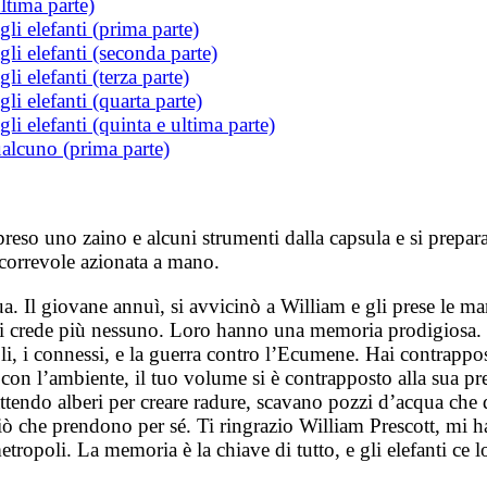
ltima parte)
gli elefanti (prima parte)
gli elefanti (seconda parte)
li elefanti (terza parte)
li elefanti (quarta parte)
li elefanti (quinta e ultima parte)
ualcuno (prima parte)
reso uno zaino e alcuni strumenti dalla capsula e si prepar
correvole azionata a mano.
 Il giovane annuì, si avvicinò a William e gli prese le man
i crede più nessuno. Loro hanno una memoria prodigiosa. Tu
poli, i connessi, e la guerra contro l’Ecumene. Hai contrapp
 con l’ambiente, il tuo volume si è contrapposto alla sua pr
endo alberi per creare radure, scavano pozzi d’acqua che dis
 che prendono per sé. Ti ringrazio William Prescott, mi hai
etropoli. La memoria è la chiave di tutto, e gli elefanti ce 