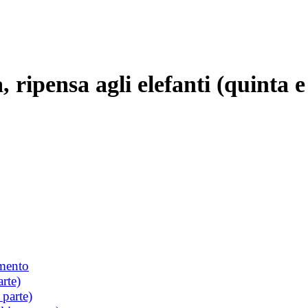
 ripensa agli elefanti (quinta e
imento
rte)
parte)