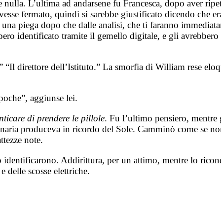
e nulla. L’ultima ad andarsene fu Francesca, dopo aver rip
esse fermato, quindi si sarebbe giustificato dicendo che er
una piega dopo che dalle analisi, che ti faranno immediatam
ro identificato tramite il gemello digitale, e gli avrebbero
 “Il direttore dell’Istituto.” La smorfia di William rese el
 poche”, aggiunse lei.
icare di prendere le pillole
. Fu l’ultimo pensiero, mentre 
inaria produceva in ricordo del Sole. Camminò come se non 
attezze note.
 lo identificarono. Addirittura, per un attimo, mentre lo ri
e delle scosse elettriche.