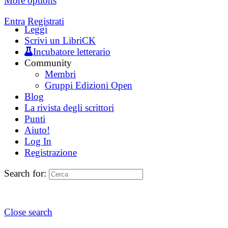
More options
Entra
Registrati
Leggi
Scrivi un LibriCK
Incubatore letterario
Community
Membri
Gruppi Edizioni Open
Blog
La rivista degli scrittori
Punti
Aiuto!
Log In
Registrazione
Search for:
Close search