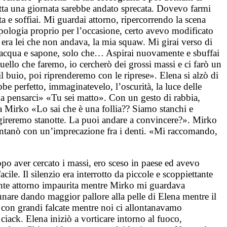
tutta una giornata sarebbe andato sprecata. Dovevo farmi
ata e soffiai. Mi guardai attorno, ripercorrendo la scena
opologia proprio per l’occasione, certo avevo modificato
 era lei che non andava, la mia squaw. Mi girai verso di
a da acqua e sapone, solo che… Aspirai nuovamente e sbuffai
uello che faremo, io cercherò dei grossi massi e ci farò un
l buio, poi riprenderemo con le riprese». Elena si alzò di
 perfetto, immaginatevelo, l’oscurità, la luce delle
a a pensarci» «Tu sei matto». Con un gesto di rabbia,
 a Mirko «Lo sai che è una follia?? Siamo stanchi e
gireremo stanotte. La puoi andare a convincere?». Mirko
allontanò con un’imprecazione fra i denti. «Mi raccomando,
opo aver cercato i massi, ero sceso in paese ed avevo
cile. Il silenzio era interrotto da piccole e scoppiettante
emente attorno impaurita mentre Mirko mi guardava
lunare dando maggior pallore alla pelle di Elena mentre il
lò con grandi falcate mentre noi ci allontanavamo
ciack. Elena iniziò a vorticare intorno al fuoco,