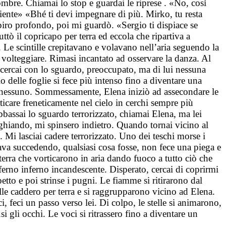
mbre. Chiamai lo stop e guardai le riprese . «No, così
ente» «Bhé ti devi impegnare di più. Mirko, tu resta
spiro profondo, poi mi guardò. «Sergio ti dispiace se
ttò il copricapo per terra ed eccola che ripartiva a
 Le scintille crepitavano e volavano nell’aria seguendo la
a volteggiare. Rimasi incantato ad osservare la danza. Al
 cercai con lo sguardo, preoccupato, ma di lui nessuna
 delle foglie si fece più intenso fino a diventare una
era nessuno. Sommessamente, Elena iniziò ad assecondare le
rticare freneticamente nel cielo in cerchi sempre più
abbassai lo sguardo terrorizzato, chiamai Elena, ma lei
inghiando, mi spinsero indietro. Quando tornai vicino al
. Mi lasciai cadere terrorizzato. Uno dei teschi morse i
ava succedendo, qualsiasi cosa fosse, non fece una piega e
terra che vorticarono in aria dando fuoco a tutto ciò che
inferno inferno incandescente. Disperato, cercai di coprirmi
petto e poi strinse i pugni. Le fiamme si ritirarono dal
elle caddero per terra e si raggrupparono vicino ad Elena.
, feci un passo verso lei. Di colpo, le stelle si animarono,
gli occhi. Le voci si ritrassero fino a diventare un