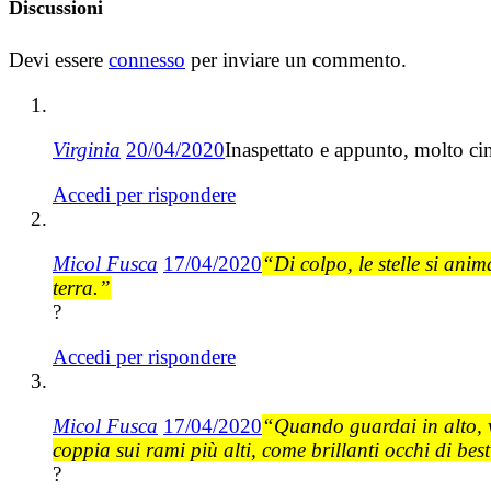
Discussioni
Devi essere
connesso
per inviare un commento.
Virginia
20/04/2020
Inaspettato e appunto, molto ci
Accedi per rispondere
Micol Fusca
17/04/2020
“Di colpo, le stelle si an
terra.”
?
Accedi per rispondere
Micol Fusca
17/04/2020
“Quando guardai in alto, vid
coppia sui rami più alti, come brillanti occhi di bes
?