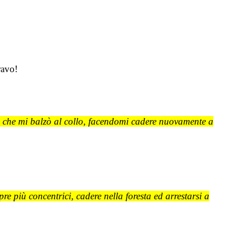
ravo!
o che mi balzò al collo, facendomi cadere nuovamente a
pre più concentrici, cadere nella foresta ed arrestarsi a