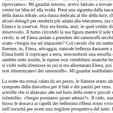
riproviamo». Mi guardai intorno, avevo faticato a trovare l
venire un’idea ed alla svelta. Presi una sigaretta dalla tasc
della danza tribale, una danza dedicata al dio della luce,
alcuni dettagli per renderla più adatta alla telecamera, m
Elena e la osservai. Non era brutta, anzi, in quel vestito
innervosito. Il fumo circondò la sua figura mentre il sole
cerchi, tu ed Elena andate a prendere dei ramoscelli secchi
scatto «Sergio ma sei impazzito? Col cavolo che mi metto 
fiamme, tu, Elena, selvaggia, naturale bellezza danzante 
Elena buttò il copricapo a terra, storcendomi una smorfia 
sarebbe tutto inutile, le riprese non verrebbero neanche
si voltò nella direzione in cui si era allontanata Elena, p
non dimenticatevi dei ramoscelli». Mi guardai soddisfatto i
La notte era ormai calata da un pezzo, le fiamme erano alte
comprato della diavolina per il falò e dei panini per cena. I
scintille che si alzavano alte nel buio della notte e picc
infastidito. «Sergio possiamo girare adesso?». Il cielo, na
fuoco le donava ai capelli dei bellissimi riflessi rosso v
nell’oscurità per avere una migliore prospettiva del tutto.