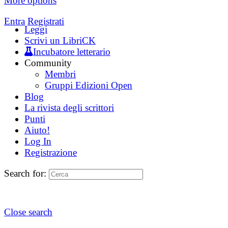
More options
Entra
Registrati
Leggi
Scrivi un LibriCK
Incubatore letterario
Community
Membri
Gruppi Edizioni Open
Blog
La rivista degli scrittori
Punti
Aiuto!
Log In
Registrazione
Search for:
Close search