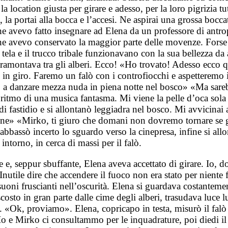
a location giusta per girare e adesso, per la loro pigrizia 
a, la portai alla bocca e l’accesi. Ne aspirai una grossa bocc
 che avevo fatto insegnare ad Elena da un professore di antr
a ne avevo conservato la maggior parte delle movenze. Forse
 di tela e il trucco tribale funzionavano con la sua bellezz
 tramontava tra gli alberi. Ecco! «Ho trovato! Adesso ecco q
 in giro. Faremo un falò con i controfiocchi e aspetteremo i
a danzare mezza nuda in piena notte nel bosco» «Ma sarebbe
a ritmo di una musica fantasma. Mi viene la pelle d’oca sol
di fastidio e si allontanò leggiadra nel bosco. Mi avvicinai
 bene» «Mirko, ti giuro che domani non dovremo tornare se 
oi abbassò incerto lo sguardo verso la cinepresa, infine si 
ntorno, in cerca di massi per il falò.
 e, seppur sbuffante, Elena aveva accettato di girare. Io, d
nutile dire che accendere il fuoco non era stato per niente fa
oli suoni fruscianti nell’oscurità. Elena si guardava costant
scosto in gran parte dalle cime degli alberi, trasudava luce 
ivo. «Ok, proviamo». Elena, copricapo in testa, misurò il fa
 Io e Mirko ci consultammo per le inquadrature, poi diedi il 