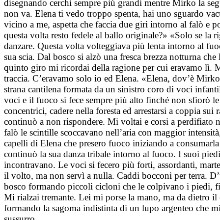
disegnando cerchi sempre più grandi mentre Mirko la segui
non va. Elena ti vedo troppo spenta, hai uno sguardo vac
vicino a me, aspetta che faccia due giri intorno al falò e 
questa volta resto fedele al ballo originale?» «Solo se la r
danzare. Questa volta volteggiava più lenta intorno al fuo
sua scia. Dal bosco si alzò una fresca brezza notturna che 
quinto giro mi ricordai della ragione per cui eravamo lì.
traccia. C’eravamo solo io ed Elena. «Elena, dov’è Mirko?»
strana cantilena formata da un sinistro coro di voci infan
voci e il fuoco si fece sempre più alto finché non sfiorò le
concentrici, cadere nella foresta ed arrestarsi a coppia sui
continuò a non rispondere. Mi voltai e corsi a perdifiato n
falò le scintille scoccavano nell’aria con maggior intensità
capelli di Elena che presero fuoco iniziando a consumarla 
continuò la sua danza tribale intorno al fuoco. I suoi pied
incontravano. Le voci si fecero più forti, assordanti, marte
il volto, ma non servì a nulla. Caddi bocconi per terra. D’u
bosco formando piccoli cicloni che le colpivano i piedi, fi
Mi rialzai tremante. Lei mi porse la mano, ma da dietro il c
formando la sagoma indistinta di un lupo argenteo che mi b
sussurro.