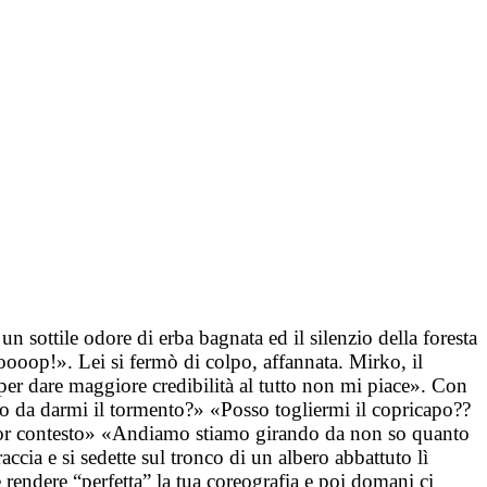
un sottile odore di erba bagnata ed il silenzio della foresta
ooop!». Lei si fermò di colpo, affannata. Mirko, il
per dare maggiore credibilità al tutto non mi piace». Con
iato da darmi il tormento?» «Posso togliermi il copricapo??
gior contesto» «Andiamo stiamo girando da non so quanto
accia e si sedette sul tronco di un albero abbattuto lì
rendere “perfetta” la tua coreografia e poi domani ci