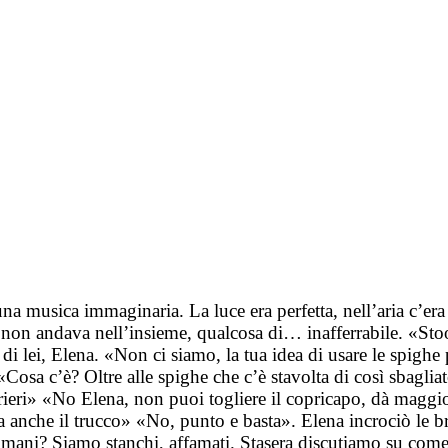
na musica immaginaria. La luce era perfetta, nell’aria c’era 
 non andava nell’insieme, qualcosa di… inafferrabile. «Stoo
 lei, Elena. «Non ci siamo, la tua idea di usare le spighe 
 «Cosa c’è? Oltre alle spighe che c’è stavolta di così sbagl
rrieri» «No Elena, non puoi togliere il copricapo, dà mag
ina anche il trucco» «No, punto e basta». Elena incrociò le br
mani? Siamo stanchi, affamati. Stasera discutiamo su come 