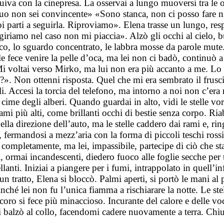
va con la cinepresa. La osservai a lungo muoversi tra le o
uo non sei convincente» «Sono stanca, non ci posso fare ni
poi parti a seguirla. Riproviamo». Elena trasse un lungo, re
igiriamo nel caso non mi piaccia». Alzò gli occhi al cielo, bu
co, lo sguardo concentrato, le labbra mosse da parole mute.
le fece venire la pelle d’oca, ma lei non ci badò, continuò 
 Mi voltai verso Mirko, ma lui non era più accanto a me. Lo
. Non ottenni risposta. Quel che mi era sembrato il fruscio
tili. Accesi la torcia del telefono, ma intorno a noi non c’
 cime degli alberi. Quando guardai in alto, vidi le stelle vo
 rami più alti, come brillanti occhi di bestie senza corpo. Ri
ella direzione dell’auto, ma le stelle caddero dai rami e, r
, fermandosi a mezz’aria con la forma di piccoli teschi rossi
completamente, ma lei, impassibile, partecipe di ciò che st
i, ormai incandescenti, diedero fuoco alle foglie secche per 
llanti. Iniziai a piangere per i fumi, intrappolato in quell’
n tratto, Elena si bloccò. Palmi aperti, si portò le mani al 
nché lei non fu l’unica fiamma a rischiarare la notte. Le st
oro si fece più minaccioso. Incurante del calore e delle voci
alzò al collo, facendomi cadere nuovamente a terra. Chiusi 