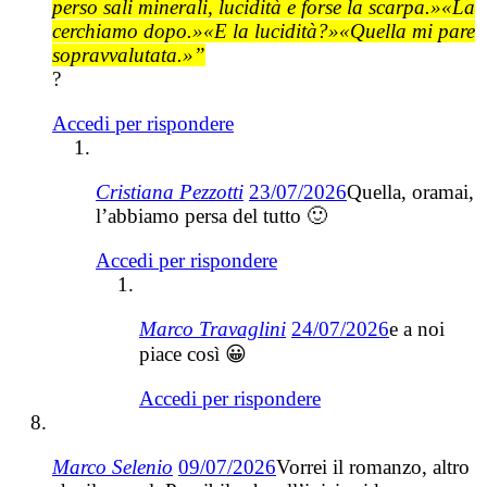
perso sali minerali, lucidità e forse la scarpa.»«La
cerchiamo dopo.»«E la lucidità?»«Quella mi pare
sopravvalutata.»”
?
Accedi per rispondere
Cristiana Pezzotti
23/07/2026
Quella, oramai,
l’abbiamo persa del tutto 🙂
Accedi per rispondere
Marco Travaglini
24/07/2026
e a noi
piace così 😀
Accedi per rispondere
Marco Selenio
09/07/2026
Vorrei il romanzo, altro