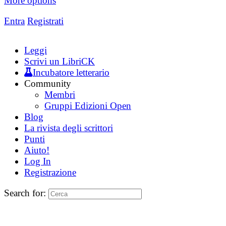
More options
Entra
Registrati
Leggi
Scrivi un LibriCK
Incubatore letterario
Community
Membri
Gruppi Edizioni Open
Blog
La rivista degli scrittori
Punti
Aiuto!
Log In
Registrazione
Search for: