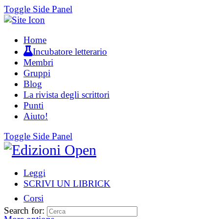
Toggle Side Panel
Home
Incubatore letterario
Membri
Gruppi
Blog
La rivista degli scrittori
Punti
Aiuto!
Toggle Side Panel
Leggi
SCRIVI UN LIBRICK
Corsi
Search for: