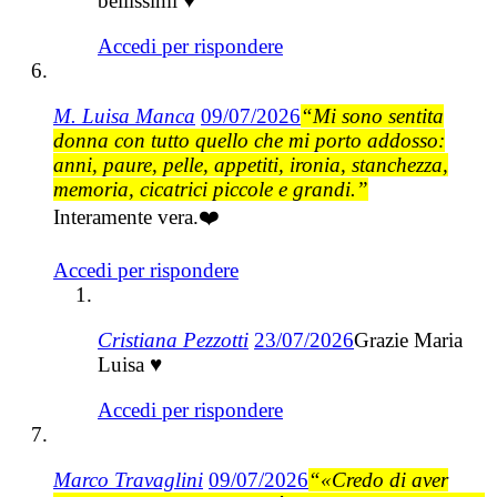
bellissimi ♥
Accedi per rispondere
M. Luisa Manca
09/07/2026
“Mi sono sentita
donna con tutto quello che mi porto addosso:
anni, paure, pelle, appetiti, ironia, stanchezza,
memoria, cicatrici piccole e grandi.”
Interamente vera.❤️
Accedi per rispondere
Cristiana Pezzotti
23/07/2026
Grazie Maria
Luisa ♥
Accedi per rispondere
Marco Travaglini
09/07/2026
“«Credo di aver