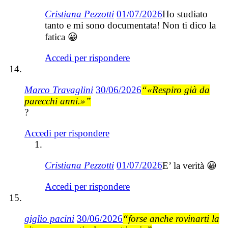
Cristiana Pezzotti
01/07/2026
Ho studiato
tanto e mi sono documentata! Non ti dico la
fatica 😀
Accedi per rispondere
Marco Travaglini
30/06/2026
“«Respiro già da
parecchi anni.»”
?
Accedi per rispondere
Cristiana Pezzotti
01/07/2026
E’ la verità 😀
Accedi per rispondere
giglio pacini
30/06/2026
“forse anche rovinarti la