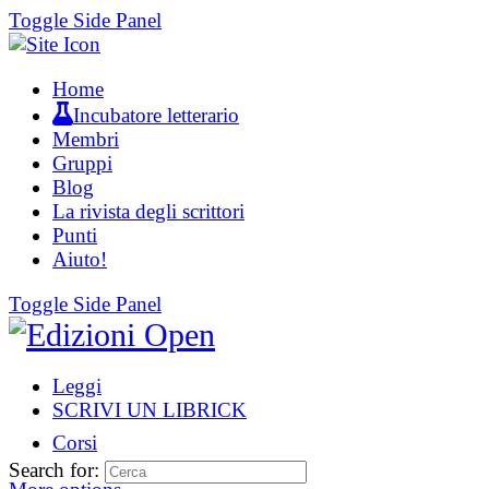
Toggle Side Panel
Home
Incubatore letterario
Membri
Gruppi
Blog
La rivista degli scrittori
Punti
Aiuto!
Toggle Side Panel
Leggi
SCRIVI UN LIBRICK
Corsi
Search for: