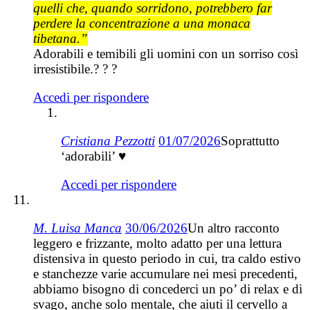
quelli che, quando sorridono, potrebbero far
perdere la concentrazione a una monaca
tibetana.”
Adorabili e temibili gli uomini con un sorriso così
irresistibile.? ? ?
Accedi per rispondere
Cristiana Pezzotti
01/07/2026
Soprattutto
‘adorabili’ ♥
Accedi per rispondere
M. Luisa Manca
30/06/2026
Un altro racconto
leggero e frizzante, molto adatto per una lettura
distensiva in questo periodo in cui, tra caldo estivo
e stanchezze varie accumulare nei mesi precedenti,
abbiamo bisogno di concederci un po’ di relax e di
svago, anche solo mentale, che aiuti il cervello a