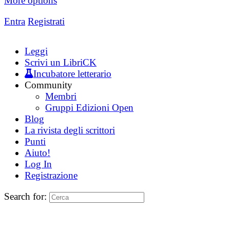
More options
Entra
Registrati
Leggi
Scrivi un LibriCK
Incubatore letterario
Community
Membri
Gruppi Edizioni Open
Blog
La rivista degli scrittori
Punti
Aiuto!
Log In
Registrazione
Search for: