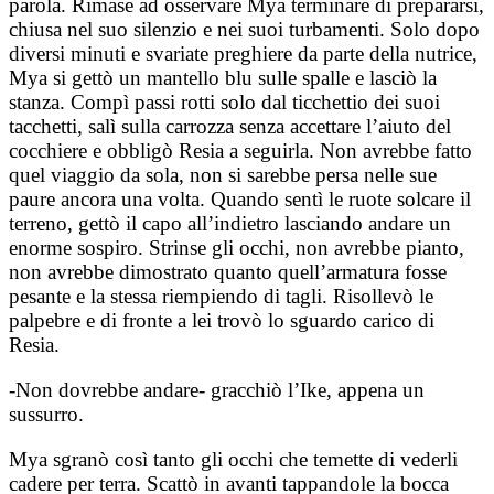
parola. Rimase ad osservare Mya terminare di prepararsi,
chiusa nel suo silenzio e nei suoi turbamenti. Solo dopo
diversi minuti e svariate preghiere da parte della nutrice,
Mya si gettò un mantello blu sulle spalle e lasciò la
stanza. Compì passi rotti solo dal ticchettio dei suoi
tacchetti, salì sulla carrozza senza accettare l’aiuto del
cocchiere e obbligò Resia a seguirla. Non avrebbe fatto
quel viaggio da sola, non si sarebbe persa nelle sue
paure ancora una volta. Quando sentì le ruote solcare il
terreno, gettò il capo all’indietro lasciando andare un
enorme sospiro. Strinse gli occhi, non avrebbe pianto,
non avrebbe dimostrato quanto quell’armatura fosse
pesante e la stessa riempiendo di tagli. Risollevò le
palpebre e di fronte a lei trovò lo sguardo carico di
Resia.
-Non dovrebbe andare- gracchiò l’Ike, appena un
sussurro.
Mya sgranò così tanto gli occhi che temette di vederli
cadere per terra. Scattò in avanti tappandole la bocca