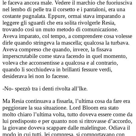
le faceva ancora male. Vedere il marchio che fuoriusciva
nel lembo di pelle tra il corsetto e i pantaloni, era una
costante pugnalata. Eppure, ormai stava imparando a
leggere gli sguardi che era solita rivolgerle Resia,
trovando così un muto metodo di comunicazione.
Aveva imparato, col tempo, a comprendere cosa volesse
dirle quando stringeva la mascella; qualcosa la turbava.
Aveva compreso che quando, invece, la fissava
imperscrutabile come stava facendo in quel momento,
voleva che acconsentisse a qualcosa e al contrario,
quando li socchiudeva in brillanti fessure verdi,
desiderava lei non lo facesse.
-No- spezzò tra i denti rivolta all’Ike.
Ma Resia continuava a fissarla, l’ultima cosa da fare era
peggiorare la sua situazione. Lord Bloom era stato
molto chiaro l’ultima volta, tutto doveva essere come da
lui predisposto e per quanto non si ritrovasse d’accordo,
la giovane doveva scappare dalle malelingue. Odiava il
modo in cui tutti, lei compresa, si comportavano con