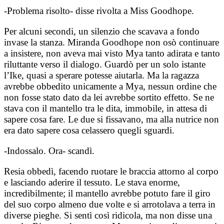
-Problema risolto- disse rivolta a Miss Goodhope.
Per alcuni secondi, un silenzio che scavava a fondo
invase la stanza. Miranda Goodhope non osò continuare
a insistere, non aveva mai visto Mya tanto adirata e tanto
riluttante verso il dialogo. Guardò per un solo istante
l’Ike, quasi a sperare potesse aiutarla. Ma la ragazza
avrebbe obbedito unicamente a Mya, nessun ordine che
non fosse stato dato da lei avrebbe sortito effetto. Se ne
stava con il mantello tra le dita, immobile, in attesa di
sapere cosa fare. Le due si fissavano, ma alla nutrice non
era dato sapere cosa celassero quegli sguardi.
-Indossalo. Ora- scandì.
Resia obbedì, facendo ruotare le braccia attorno al corpo
e lasciando aderire il tessuto. Le stava enorme,
incredibilmente; il mantello avrebbe potuto fare il giro
del suo corpo almeno due volte e si arrotolava a terra in
diverse pieghe. Si sentì così ridicola, ma non disse una