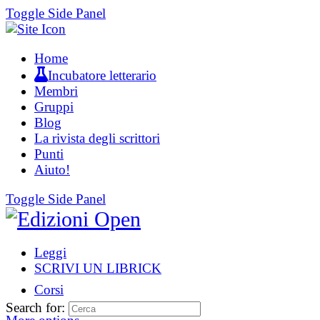
Toggle Side Panel
Home
Incubatore letterario
Membri
Gruppi
Blog
La rivista degli scrittori
Punti
Aiuto!
Toggle Side Panel
Leggi
SCRIVI UN LIBRICK
Corsi
Search for: