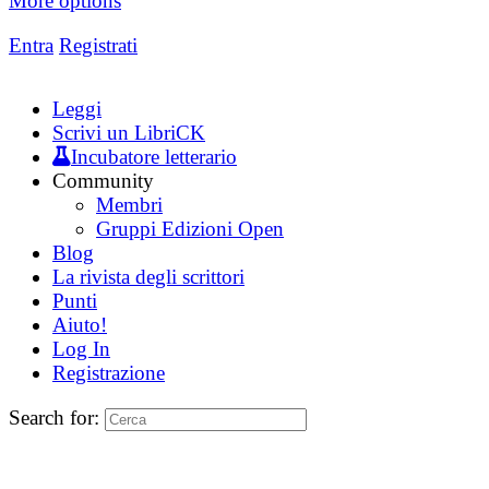
More options
Entra
Registrati
Leggi
Scrivi un LibriCK
Incubatore letterario
Community
Membri
Gruppi Edizioni Open
Blog
La rivista degli scrittori
Punti
Aiuto!
Log In
Registrazione
Search for: