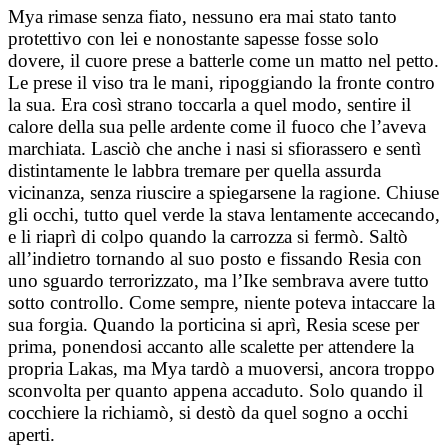
Mya rimase senza fiato, nessuno era mai stato tanto
protettivo con lei e nonostante sapesse fosse solo
dovere, il cuore prese a batterle come un matto nel petto.
Le prese il viso tra le mani, ripoggiando la fronte contro
la sua. Era così strano toccarla a quel modo, sentire il
calore della sua pelle ardente come il fuoco che l’aveva
marchiata. Lasciò che anche i nasi si sfiorassero e sentì
distintamente le labbra tremare per quella assurda
vicinanza, senza riuscire a spiegarsene la ragione. Chiuse
gli occhi, tutto quel verde la stava lentamente accecando,
e li riaprì di colpo quando la carrozza si fermò. Saltò
all’indietro tornando al suo posto e fissando Resia con
uno sguardo terrorizzato, ma l’Ike sembrava avere tutto
sotto controllo. Come sempre, niente poteva intaccare la
sua forgia. Quando la porticina si aprì, Resia scese per
prima, ponendosi accanto alle scalette per attendere la
propria Lakas, ma Mya tardò a muoversi, ancora troppo
sconvolta per quanto appena accaduto. Solo quando il
cocchiere la richiamò, si destò da quel sogno a occhi
aperti.