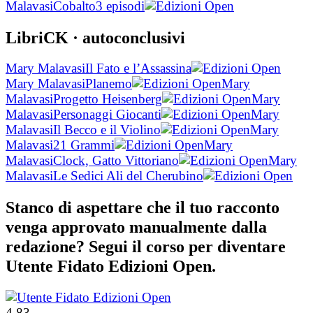
Malavasi
Cobalto
3 episodi
LibriCK
· autoconclusivi
Mary Malavasi
Il Fato e l’Assassina
Mary Malavasi
Planemo
Mary
Malavasi
Progetto Heisenberg
Mary
Malavasi
Personaggi Giocanti
Mary
Malavasi
Il Becco e il Violino
Mary
Malavasi
21 Grammi
Mary
Malavasi
Clock, Gatto Vittoriano
Mary
Malavasi
Le Sedici Ali del Cherubino
Stanco di aspettare che il tuo racconto
venga approvato manualmente dalla
redazione? Segui il corso per diventare
Utente Fidato Edizioni Open.
4.83