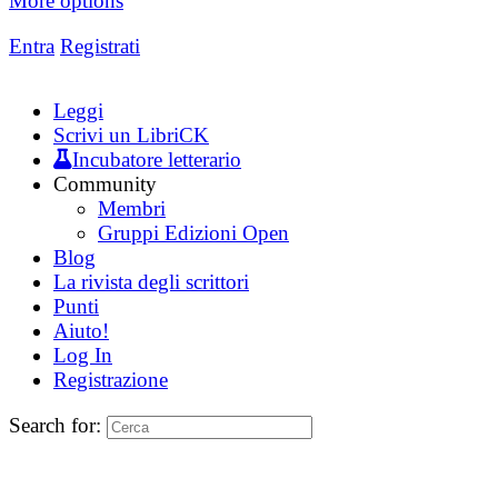
More options
Entra
Registrati
Leggi
Scrivi un LibriCK
Incubatore letterario
Community
Membri
Gruppi Edizioni Open
Blog
La rivista degli scrittori
Punti
Aiuto!
Log In
Registrazione
Search for: