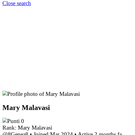
Close search
Mary Malavasi
0
Rank: Mary Malavasi
@8Genea8
•
Joined Mar 2024
•
Active 2 months fa