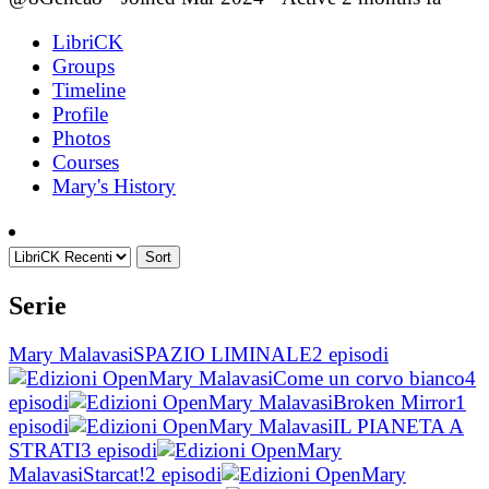
LibriCK
Groups
Timeline
Profile
Photos
Courses
Mary's History
Sort
Serie
Mary Malavasi
SPAZIO LIMINALE
2 episodi
Mary Malavasi
Come un corvo bianco
4
episodi
Mary Malavasi
Broken Mirror
1
episodi
Mary Malavasi
IL PIANETA A
STRATI
3 episodi
Mary
Malavasi
Starcat!
2 episodi
Mary