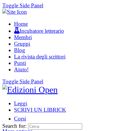
Toggle Side Panel
Home
Incubatore letterario
Membri
Gruppi
Blog
La rivista degli scrittori
Punti
Aiuto!
Toggle Side Panel
Leggi
SCRIVI UN LIBRICK
Corsi
Search for: