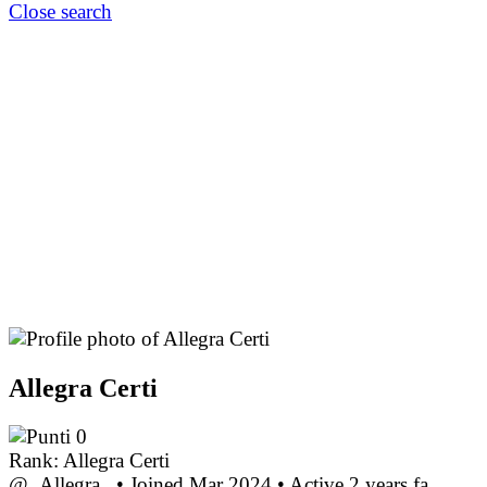
Close search
Allegra Certi
0
Rank: Allegra Certi
@_Allegra_
•
Joined Mar 2024
•
Active 2 years fa