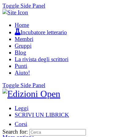
Toggle Side Panel
Home
Incubatore letterario
Membri
Gruppi
Blog
La rivista degli scrittori
Punti
Aiuto!
Toggle Side Panel
Leggi
SCRIVI UN LIBRICK
Corsi
Search for: