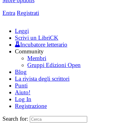
More options
Entra
Registrati
Leggi
Scrivi un LibriCK
Incubatore letterario
Community
Membri
Gruppi Edizioni Open
Blog
La rivista degli scrittori
Punti
Aiuto!
Log In
Registrazione
Search for: