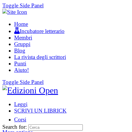
Toggle Side Panel
Home
Incubatore letterario
Membri
Gruppi
Blog
La rivista degli scrittori
Punti
Aiuto!
Toggle Side Panel
Leggi
SCRIVI UN LIBRICK
Corsi
Search for: