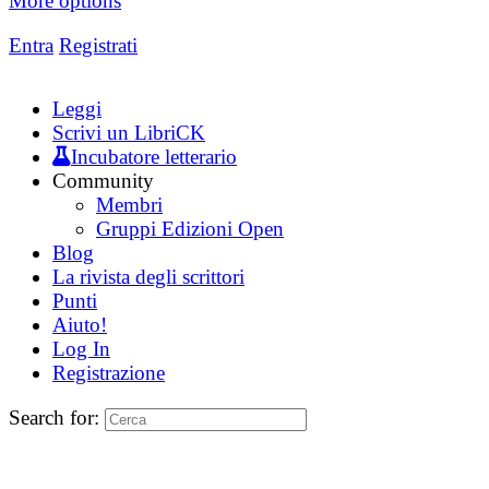
More options
Entra
Registrati
Leggi
Scrivi un LibriCK
Incubatore letterario
Community
Membri
Gruppi Edizioni Open
Blog
La rivista degli scrittori
Punti
Aiuto!
Log In
Registrazione
Search for: