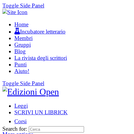
Toggle Side Panel
Home
Incubatore letterario
Membri
Gruppi
Blog
La rivista degli scrittori
Punti
Aiuto!
Toggle Side Panel
Leggi
SCRIVI UN LIBRICK
Corsi
Search for: