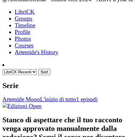
LibriCK
Groups
Timeline
Profile
Photos
Courses
Artemide's History
Sort
Serie
Artemide Moon
L'inizio di tutto
1 episodi
Stanco di aspettare che il tuo racconto
venga approvato manualmente dalla
redazione? Segui il corso per diventare