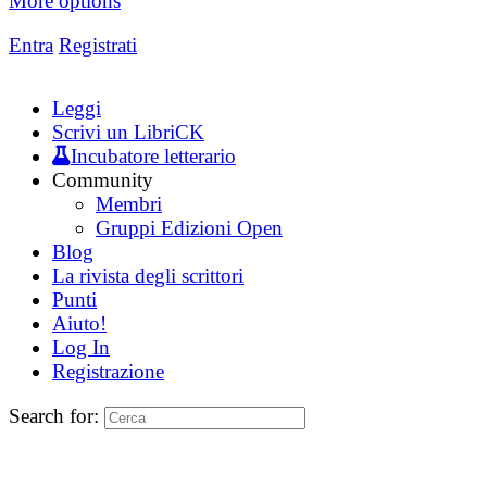
More options
Entra
Registrati
Leggi
Scrivi un LibriCK
Incubatore letterario
Community
Membri
Gruppi Edizioni Open
Blog
La rivista degli scrittori
Punti
Aiuto!
Log In
Registrazione
Search for: