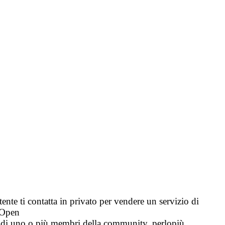
tente ti contatta in privato per vendere un servizio di
i Open
tà di uno o più membri della community, perlopiù