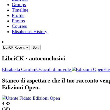
Groups
Timeline
Profile
Photos
Courses
Elisabetta's History
Sort
LibriCK
· autoconclusivi
Elisabetta Carolini
Ostacoli di nuvole
Eli
Stanco di aspettare che il tuo racconto ve
Edizioni Open.
4.83
(36)