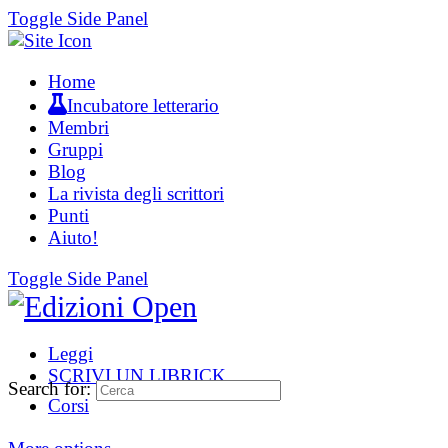
Toggle Side Panel
Home
Incubatore letterario
Membri
Gruppi
Blog
La rivista degli scrittori
Punti
Aiuto!
Toggle Side Panel
Leggi
SCRIVI UN LIBRICK
Search for:
Corsi