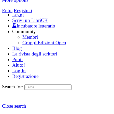
More options
Entra
Registrati
Leggi
Scrivi un LibriCK
Incubatore letterario
Community
Membri
Gruppi Edizioni Open
Blog
La rivista degli scrittori
Punti
Aiuto!
Log In
Registrazione
Search for:
Close search