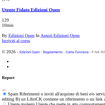
Utente Fidato Edizioni Open
129
10min
By
Edizioni Open
In
Autori Edizioni Open
Iscriviti al corso
© 2026 -
Edizioni Open
-
Regolamento
-
Come Funziona
- P.IVA 1
Report
Spam
Riferimenti o inviti all'acquisto di beni e/o ser
editing B) un LibriCK contiene un riferimento o un link a
Utente molesto
Utente che mette in atto comportament