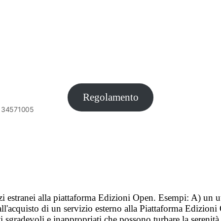
Regolamento
6134571005
vizi estranei alla piattaforma Edizioni Open. Esempi: A) un u
ll'acquisto di un servizio esterno alla Piattaforma Edizion
i sgradevoli e inappropriati che possono turbare la sereni