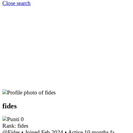
Close search
fides
0
Rank: fides
@Fides
•
Joined Feb 2024
•
Active 10 months fa