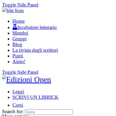
Toggle Side Panel
Home
Incubatore letterario
Membri
Gruppi
Blog
La rivista degli scrittori
Punti
Aiuto!
Toggle Side Panel
Leggi
SCRIVI UN LIBRICK
Corsi
Search for: