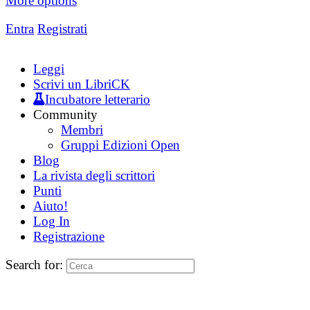
More options
Entra
Registrati
Leggi
Scrivi un LibriCK
Incubatore letterario
Community
Membri
Gruppi Edizioni Open
Blog
La rivista degli scrittori
Punti
Aiuto!
Log In
Registrazione
Search for: