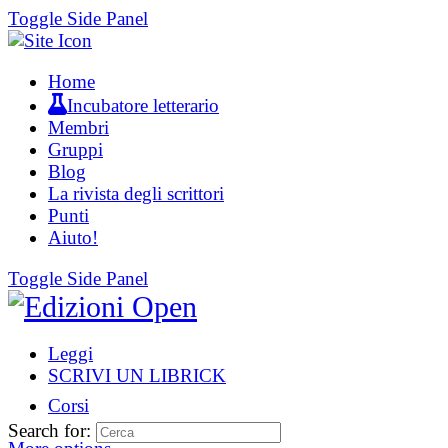
Toggle Side Panel
Home
Incubatore letterario
Membri
Gruppi
Blog
La rivista degli scrittori
Punti
Aiuto!
Toggle Side Panel
Leggi
SCRIVI UN LIBRICK
Corsi
Search for: