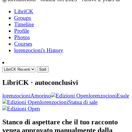
LibriCK
Groups
Timeline
Profile
Photos
Courses
lorenzocioni's History
Sort
LibriCK
· autoconclusivi
lorenzocioni
Amorino
lorenzocioni
Esule
lorenzocioni
Statua di sale
Stanco di aspettare che il tuo racconto
venga approvato manualmente dalla