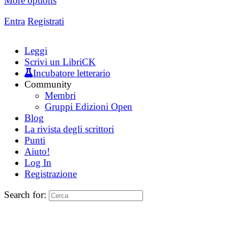
More options
Entra
Registrati
Leggi
Scrivi un LibriCK
Incubatore letterario
Community
Membri
Gruppi Edizioni Open
Blog
La rivista degli scrittori
Punti
Aiuto!
Log In
Registrazione
Search for: