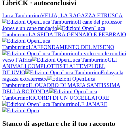
LibriCK
· autoconclusivi
Luca Tamburrino
VELIA, LA RAGAZZA ETRUSCA
Luca Tamburrino
Il cane del professor
Jones e un cane randagio
Luca
Tamburrino
LA SFIDA TRA GENNAIO E FEBBRAIO
Luca
Tamburrino
L’AFFONDAMENTO DEL MISENO
Luca Tamburrino
In volo con le rondini
verso l’Africa
Luca Tamburrino
GLI
ANIMALI COMPLOTTISTI AI TEMPI DEL
DILUVIO
Luca Tamburrino
Eulasya la
ragazza extraterrestre
Luca
Tamburrino
IL QUADRO DI MARIA SANTISSIMA
DELLA ROTONDA
Luca
Tamburrino
RICORDI DI UN UCCELLATORE
Luca Tamburrino
LE JANARE
Stanco di aspettare che il tuo racconto