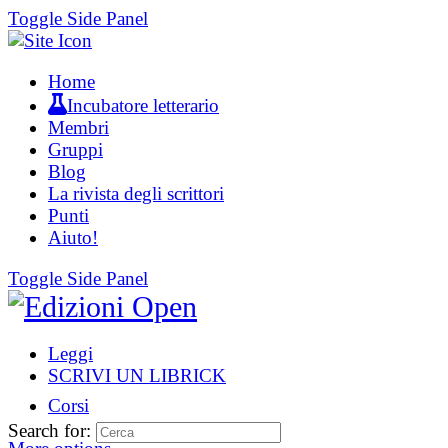
Toggle Side Panel
Home
Incubatore letterario
Membri
Gruppi
Blog
La rivista degli scrittori
Punti
Aiuto!
Toggle Side Panel
Leggi
SCRIVI UN LIBRICK
Corsi
Search for: