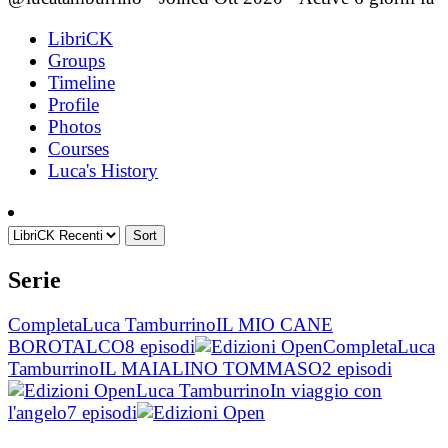
LibriCK
Groups
Timeline
Profile
Photos
Courses
Luca's History
Sort
Serie
Completa
Luca Tamburrino
IL MIO CANE
BOROTALCO
8 episodi
Completa
Luca
Tamburrino
IL MAIALINO TOMMASO
2 episodi
Luca Tamburrino
In viaggio con
l'angelo
7 episodi