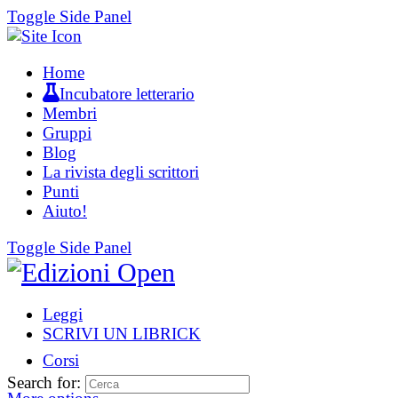
Toggle Side Panel
Home
Incubatore letterario
Membri
Gruppi
Blog
La rivista degli scrittori
Punti
Aiuto!
Toggle Side Panel
Leggi
SCRIVI UN LIBRICK
Corsi
Search for: