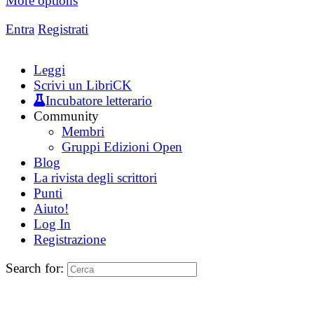
More options
Entra
Registrati
Leggi
Scrivi un LibriCK
Incubatore letterario
Community
Membri
Gruppi Edizioni Open
Blog
La rivista degli scrittori
Punti
Aiuto!
Log In
Registrazione
Search for: