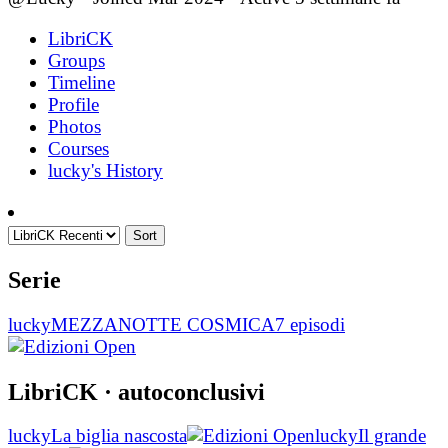
LibriCK
Groups
Timeline
Profile
Photos
Courses
lucky's History
Sort
Serie
lucky
MEZZANOTTE COSMICA
7 episodi
LibriCK
· autoconclusivi
lucky
La biglia nascosta
lucky
Il grande