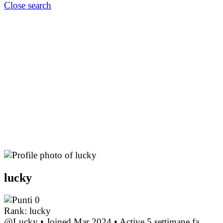
Close search
lucky
0
Rank: lucky
@Lucky
•
Joined Mar 2024
•
Active 5 settimane fa