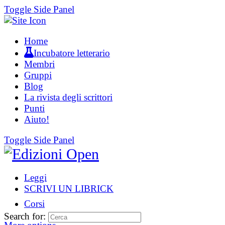
Toggle Side Panel
Home
Incubatore letterario
Membri
Gruppi
Blog
La rivista degli scrittori
Punti
Aiuto!
Toggle Side Panel
Leggi
SCRIVI UN LIBRICK
Corsi
Search for: