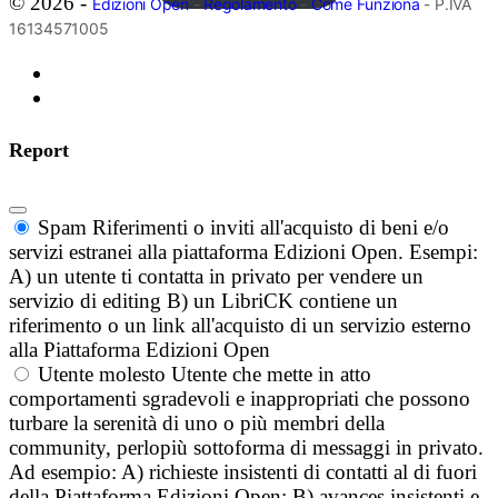
© 2026 -
Edizioni Open
-
Regolamento
-
Come Funziona
- P.IVA
16134571005
Report
Spam
Riferimenti o inviti all'acquisto di beni e/o
servizi estranei alla piattaforma Edizioni Open. Esempi:
A) un utente ti contatta in privato per vendere un
servizio di editing B) un LibriCK contiene un
riferimento o un link all'acquisto di un servizio esterno
alla Piattaforma Edizioni Open
Utente molesto
Utente che mette in atto
comportamenti sgradevoli e inappropriati che possono
turbare la serenità di uno o più membri della
community, perlopiù sottoforma di messaggi in privato.
Ad esempio: A) richieste insistenti di contatti al di fuori
della Piattaforma Edizioni Open; B) avances insistenti e