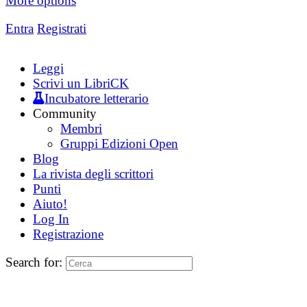
More options
Entra
Registrati
Leggi
Scrivi un LibriCK
Incubatore letterario
Community
Membri
Gruppi Edizioni Open
Blog
La rivista degli scrittori
Punti
Aiuto!
Log In
Registrazione
Search for: