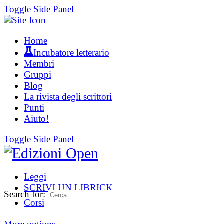
Toggle Side Panel
Home
Incubatore letterario
Membri
Gruppi
Blog
La rivista degli scrittori
Punti
Aiuto!
Toggle Side Panel
Leggi
SCRIVI UN LIBRICK
Search for:
Corsi