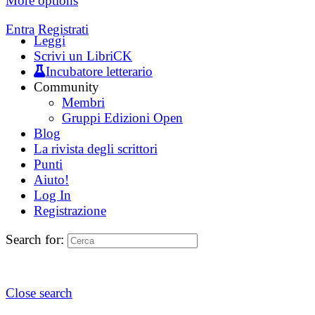
More options
Entra
Registrati
Leggi
Scrivi un LibriCK
Incubatore letterario
Community
Membri
Gruppi Edizioni Open
Blog
La rivista degli scrittori
Punti
Aiuto!
Log In
Registrazione
Search for:
Close search