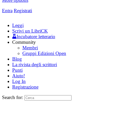
More options
Entra
Registrati
Leggi
Scrivi un LibriCK
Incubatore letterario
Community
Membri
Gruppi Edizioni Open
Blog
La rivista degli scrittori
Punti
Aiuto!
Log In
Registrazione
Search for: