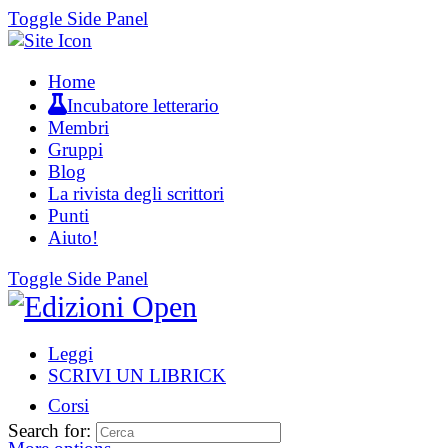
Toggle Side Panel
Home
Incubatore letterario
Membri
Gruppi
Blog
La rivista degli scrittori
Punti
Aiuto!
Toggle Side Panel
Leggi
SCRIVI UN LIBRICK
Corsi
Search for: