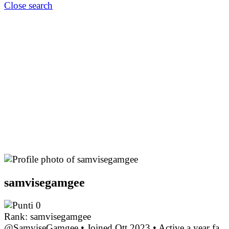
Close search
samvisegamgee
0
Rank: samvisegamgee
@SamviseGamgee
•
Joined Ott 2023
•
Active a year fa