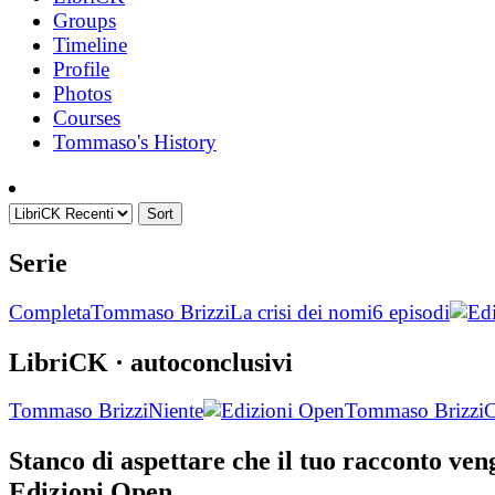
Groups
Timeline
Profile
Photos
Courses
Tommaso's History
Sort
Serie
Completa
Tommaso Brizzi
La crisi dei nomi
6 episodi
LibriCK
· autoconclusivi
Tommaso Brizzi
Niente
Tommaso Brizzi
C
Stanco di aspettare che il tuo racconto ve
Edizioni Open.