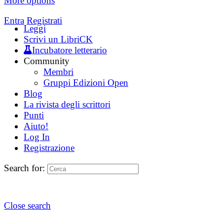
More options
Entra
Registrati
Leggi
Scrivi un LibriCK
Incubatore letterario
Community
Membri
Gruppi Edizioni Open
Blog
La rivista degli scrittori
Punti
Aiuto!
Log In
Registrazione
Search for:
Close search