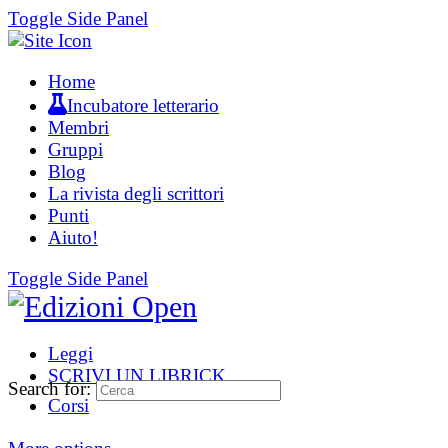
Toggle Side Panel
Home
Incubatore letterario
Membri
Gruppi
Blog
La rivista degli scrittori
Punti
Aiuto!
Toggle Side Panel
Leggi
SCRIVI UN LIBRICK
Search for:
Corsi