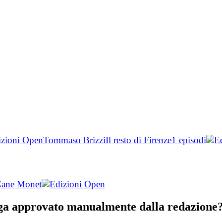
Tommaso Brizzi
Il resto di Firenze
1 episodi
ane Monet
nga approvato manualmente dalla redazione? 