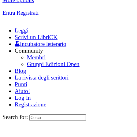
More options
Entra
Registrati
Leggi
Scrivi un LibriCK
Incubatore letterario
Community
Membri
Gruppi Edizioni Open
Blog
La rivista degli scrittori
Punti
Aiuto!
Log In
Registrazione
Search for: