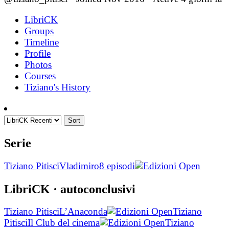
LibriCK
Groups
Timeline
Profile
Photos
Courses
Tiziano's History
Sort
Serie
Tiziano Pitisci
Vladimiro
8 episodi
LibriCK
· autoconclusivi
Tiziano Pitisci
L’Anaconda
Tiziano
Pitisci
Il Club del cinema
Tiziano