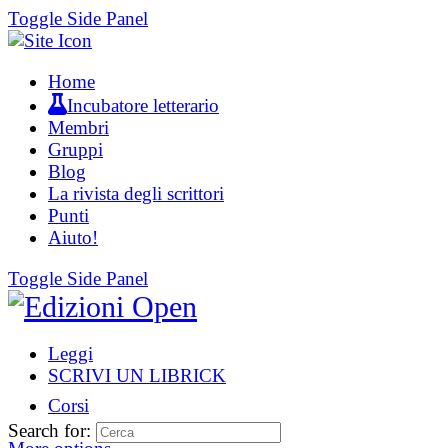
Toggle Side Panel
Home
Incubatore letterario
Membri
Gruppi
Blog
La rivista degli scrittori
Punti
Aiuto!
Toggle Side Panel
Leggi
SCRIVI UN LIBRICK
Corsi
Search for: