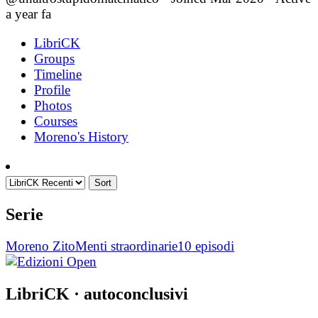
a year fa
LibriCK
Groups
Timeline
Profile
Photos
Courses
Moreno's History
Sort
Serie
Moreno Zito
Menti straordinarie
10 episodi
LibriCK
· autoconclusivi