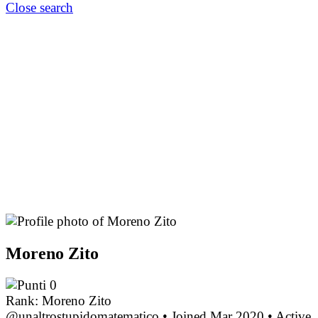
Close search
Moreno Zito
0
Rank: Moreno Zito
@unaltrostupidomatematico
•
Joined Mar 2020
•
Active