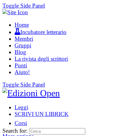
Toggle Side Panel
Home
Incubatore letterario
Membri
Gruppi
Blog
La rivista degli scrittori
Punti
Aiuto!
Toggle Side Panel
Leggi
SCRIVI UN LIBRICK
Corsi
Search for: