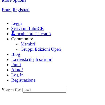
More options
Entra
Registrati
Leggi
Scrivi un LibriCK
Incubatore letterario
Community
Membri
Gruppi Edizioni Open
Blog
La rivista degli scrittori
Punti
Aiuto!
Log In
Registrazione
Search for: