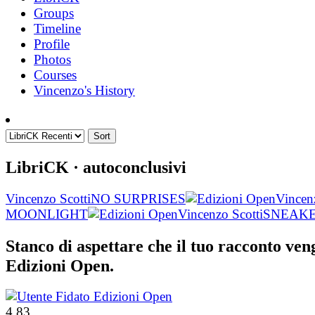
Groups
Timeline
Profile
Photos
Courses
Vincenzo's History
Sort
LibriCK
· autoconclusivi
Vincenzo Scotti
NO SURPRISES
Vincen
MOONLIGHT
Vincenzo Scotti
SNEAKE
Stanco di aspettare che il tuo racconto ve
Edizioni Open.
4.83