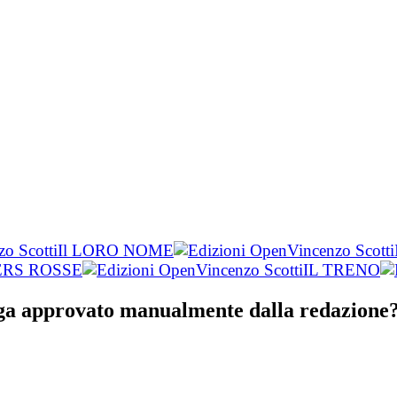
zo Scotti
Il LORO NOME
Vincenzo Scotti
RS ROSSE
Vincenzo Scotti
IL TRENO
nga approvato manualmente dalla redazione? 