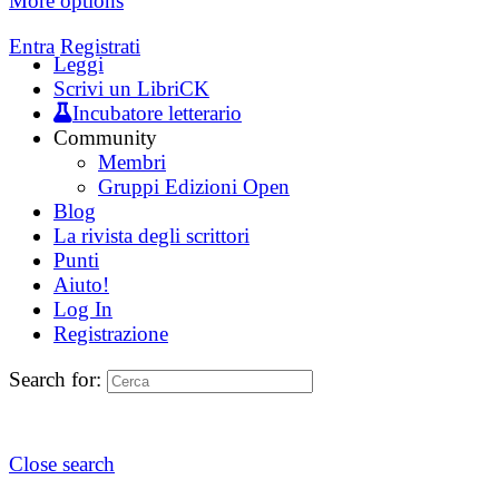
More options
Entra
Registrati
Leggi
Scrivi un LibriCK
Incubatore letterario
Community
Membri
Gruppi Edizioni Open
Blog
La rivista degli scrittori
Punti
Aiuto!
Log In
Registrazione
Search for:
Close search