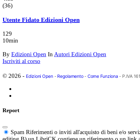
(36)
Utente Fidato Edizioni Open
129
10min
By
Edizioni Open
In
Autori Edizioni Open
Iscriviti al corso
© 2026 -
Edizioni Open
-
Regolamento
-
Come Funziona
- P.IVA 1
Report
Spam
Riferimenti o inviti all'acquisto di beni e/o ser
editing B) un LibriCK contiene un riferimento o un link a