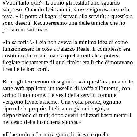
«Vuoi farlo qui?» L’uomo gli restituì uno sguardo
sorpreso. Quando Leia annuì, scosse vigorosamente la
testa. «Ti porto ai bagni riservati alla servitù; a quest’ora
sono deserti. Recupereremo una delle tuniche che ho
portato in sartoria.»
«In sartoria?» Leia non aveva la minima idea di come
funzionassero le cose a Palazzo Reale. Il complesso era
costituito da tre ali, ma era quella centrale a potersi
fregiare pienamente di quel titolo: era lì che dimoravano
i reali e le loro corti.
Roter gli fece cenno di seguirlo. «A quest’ora, una delle
sarte avrà applicato un tassello di stoffa all’interno, con
scritto il tuo nome. Le vesti della servitù comune
vengono lavate assieme. Una volta pronte, ognuno
riprende le proprie. I teli sono già nei bagni, a
disposizione di tutti; dopo averli utilizzati basta metterli
nel cesto della biancheria sporca.»
«D’accordo.» Leia era grato di ricevere quelle