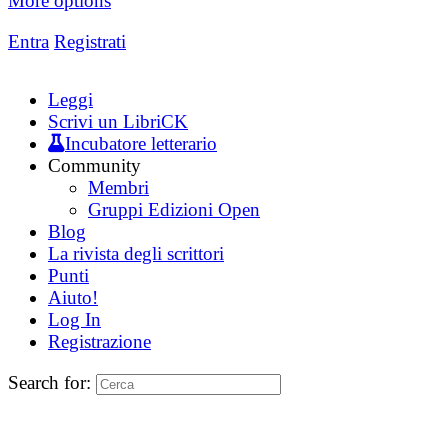
More options
Entra
Registrati
Leggi
Scrivi un LibriCK
Incubatore letterario
Community
Membri
Gruppi Edizioni Open
Blog
La rivista degli scrittori
Punti
Aiuto!
Log In
Registrazione
Search for: