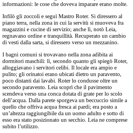
informazioni: le cose che doveva imparare erano molte.
Infilò gli zoccoli e seguì Mastro Roter. Si diressero al
piano terra, nella zona in cui la servitù si muoveva fra
magazzini e cucine di servizio; anche lì, notò Leia,
regnavano ordine e tranquillità. Recuperato un cambio
di vesti dalla sarta, si diressero verso un mezzanino.
I bagni comuni si trovavano nella zona adibita ai
dormitori maschili: lì, secondo quanto gli spiegò Roter,
alloggiavano i servitori celibi. Il locale era ampio e
pulito; gli orinatoi erano ubicati dietro un paravento,
poco distanti dai lavabi. Roter lo condusse oltre un
secondo paravento. Leia scoprì che il pavimento
scendeva verso una conca dotata di grate per lo scolo
dell’acqua. Dalla parete sporgeva un beccuccio simile a
quello che offriva acqua fresca ai pardi; era posto a
un’altezza raggiungibile da un uomo adulto e sotto di
esso era stato posizionato un secchio. Leia ne comprese
subito l’utilizzo.