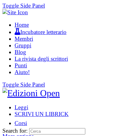
Toggle Side Panel
Home
Incubatore letterario
Membri
Gruppi
Blog
La rivista degli scrittori
Punti
Aiuto!
Toggle Side Panel
Leggi
SCRIVI UN LIBRICK
Corsi
Search for: